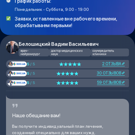
График работы:
Понедельник - Суббота, 9.00 - 19.00
Заявки, оставленные вне рабочего времени,
обрабатываем первыми!
Белошицкий Вадим Васильевич
врач-
доктор медицинских
соучередитель
нейрохирург
наук
клиники
2 ОТЗЫВА
5
/ 5
30 ОТЗЫВОВ
5
/ 5
59 ОТЗЫВОВ
5
/ 5
Наше обещание вам!
Вы получите индивидуальный план лечения,
созданный специально для ваших нужд.