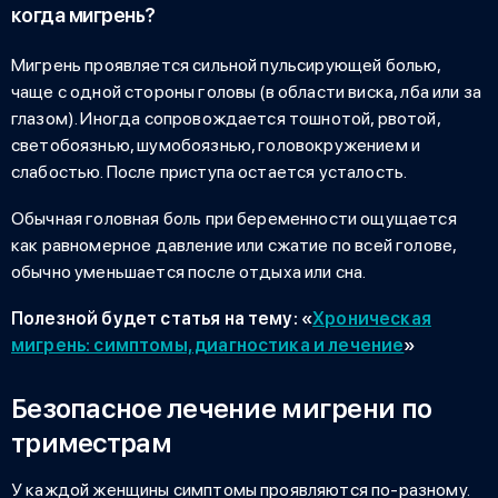
когда мигрень?
Мигрень проявляется сильной пульсирующей болью,
чаще с одной стороны головы (в области виска, лба или за
глазом). Иногда сопровождается тошнотой, рвотой,
светобоязнью, шумобоязнью, головокружением и
слабостью. После приступа остается усталость.
Обычная
головная боль при беременности
ощущается
как равномерное давление или сжатие по всей голове,
обычно уменьшается после отдыха или сна
.
Полезной будет статья на тему:
«
Хроническая
мигрень: симптомы, диагностика и лечение
»
Безопасное лечение мигрени по
триместрам
У каждой женщины симптомы проявляются по-разному.