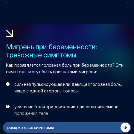
Мигрень при беременности:
тревожные симптомы
Как проявляется головная боль при беременности? Эти
симптомы могут быть признаками мигрени:
сильная пульсирующая или давящая головная боль,
чаще с одной стороны головы
усиление боли при движении, наклонах или смене
положения тела
раскрыть все симптомы
тошнота, рвота на фоне сильного болевого приступа