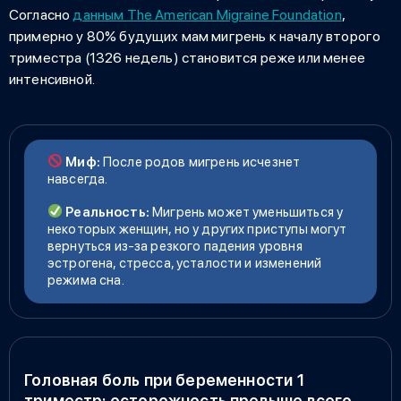
Согласно
данным The American Migraine Foundation
,
примерно у 80% будущих мам мигрень к началу второго
триместра (1326 недель) становится реже или менее
интенсивной.
Миф:
После родов мигрень исчезнет
навсегда.
Реальность:
Мигрень может уменьшиться у
некоторых женщин, но у других приступы могут
вернуться из-за резкого падения уровня
эстрогена, стресса, усталости и изменений
режима сна.
Головная боль при беременности 1
триместр: осторожность превыше всего