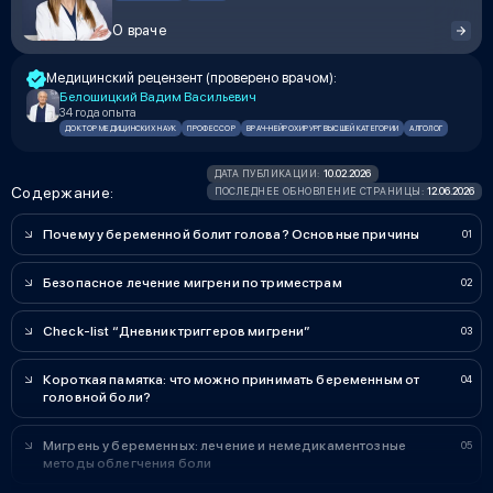
О враче
Медицинский рецензент (проверено врачом):
Белошицкий Вадим Васильевич
34 года опыта
ДОКТОР МЕДИЦИНСКИХ НАУК
ПРОФЕССОР
ВРАЧ-НЕЙРОХИРУРГ ВЫСШЕЙ КАТЕГОРИИ
АЛГОЛОГ
10.02.2026
ДАТА ПУБЛИКАЦИИ:
Содержание:
12.06.2026
ПОСЛЕДНЕЕ ОБНОВЛЕНИЕ СТРАНИЦЫ:
Почему у беременной болит голова? Основные причины
Безопасное лечение мигрени по триместрам
Check-list “Дневник триггеров мигрени”
Короткая памятка: что можно принимать беременным от
головной боли?
Мигрень у беременных: лечение и немедикаментозные
методы облегчения боли