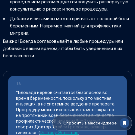
проведением рекомендуется получить развернутую
консультацию о рисках и пользе процедуры.
Добавки и витамины
можно принять от головной боли
беременным
. Например, магний для профилактики
мигрени.
Важно! Всегда согласовывайте любые процедуры или
добавки с вашим врачом, чтобы быть уверенными в их
безопасности.
“Блокада нервов считается безопасной во
время беременности, поскольку это местная
инъекция, а не системное введение препарата.
Процедуру можно использовать многократно
на протяжении всей беременности в качестве
профилактической или лечебной меры”, –
Спросить в мессенджере
говорит Доктор Трейси Гроссман, акушер-
гинеколог (
Dr. Tracy Grossman
)