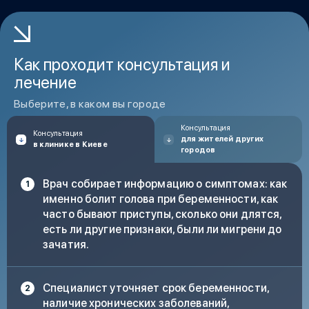
повышенная чувствительность к свету, громким
звукам и запахам
Как проходит консультация и
вспышки света, “мушки” или затуманенное зрение
лечение
Выберите, в каком вы городе
головокружение, трудности с концентрацией
Консультация
Консультация
для жителей других
в клинике в Киеве
сильная усталость и слабость после приступа
городов
Врач собирает информацию о симптомах: как
напряжение в области шеи и плеч
именно болит голова при беременности, как
часто бывают приступы, сколько они длятся,
ощущение нехватки воздуха или внутреннего
есть ли другие признаки, были ли мигрени до
беспокойства
зачатия.
снижение аппетита или расстройство пищеварения
Специалист уточняет срок беременности,
наличие хронических заболеваний,