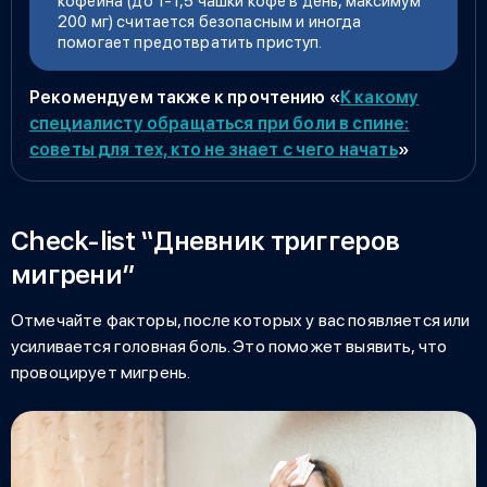
кофеина (до 1-1,5 чашки кофе в день, максимум
200 мг) считается безопасным и иногда
помогает предотвратить приступ.
Рекомендуем также к прочтению
«
К какому
специалисту обращаться при боли в спине:
советы для тех, кто не знает с чего начать
»
Check-list “Дневник триггеров
мигрени”
Отмечайте факторы, после которых у вас появляется или
усиливается головная боль. Это поможет выявить, что
провоцирует мигрень.