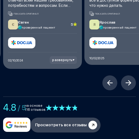
отвечал всем нашим требованиям,
все в доступной форме ра
потребностям и вопросам. Если
что нужно делать.
будет нужно, мы обязательно
ПОКАЗАТЬ ОРИГИНАЛ
ПОКАЗАТЬ ОРИГИНАЛ
обратимся снова
Євген
Ярослав
5
Є
Я
проверенный пациент
проверенный пациент
10/02/2025
развернуть
02/10/2024
4.8
на основе
/ 5
116 отзывов
Просмотреть все отзывы