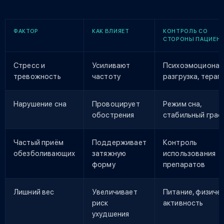
ФАКТОР
КАК ВЛИЯЕТ
КОНТРОЛЬ СО
СТОРОНЫ ПАЦИЕН
Стресс и
Усиливают
Психоэмоционал
тревожность
частоту
разгрузка, терап
Нарушение сна
Провоцирует
Режим сна,
обострения
стабильный граф
Частый приём
Поддерживает
Контроль
обезболивающих
затяжную
использования
форму
препаратов
Лишний вес
Увеличивает
Питание, физиче
риск
активность
ухудшения