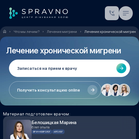
Что мы лечим?
Лечение мигрени
Лечение хронической мигрени
Лечение хронической мигрени
Записаться на прием к врачу
Получить консультацию online
Материал подготовлен врачом:
Белошицкая Марина
6 лет опыта
ВРАЧ-НЕВРОЛОГ
АЛГОЛОГ