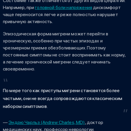
Состояние также отличается от других видов цефалгии.
Например, при
головной боли напряжения
дискомфорт
чаще переносится легче и реже полностью нарушает
привычную активность.
Эпизодическая форма мигрени может перейти в
хроническую, особенно при частых эпизодах и
чрезмерном приеме обезболивающих. Поэтому
постоянные симптомы не стоит воспринимать как норму,
а лечение хронической мигрени следует начинать
своевременно.
По мере того как приступы мигрени становятся более
частыми, они не всегда сопровождаются классическим
набором симптомов.
—
Эндрю Чарльз (Andrew Charles, MD)
, доктор
медицинских наук, профессор неврологии.