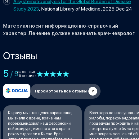
A systematic analysis for the Global Burden of Disease
Study 2023
, National Library of Medicine, 2025 Dec. 24
Материал носит информационно-справочный
характер. Лечение должен назначать врач-невролог.
Отзывы
5
на основе
/ 5
16 отзывов
Просмотреть все отзывы
К врачу мы шли целенаправленно,
Врач хорошо выслушала 
мы знали о враче, врача нам
жалобы, порекомендовала
порекомендовал наш херсонский
процедуры проходить и ка
нейрохирург, именно этого врача
лекарства нужно было при
рекомендовали в Киеве. Врач
мне понравилось с ней об