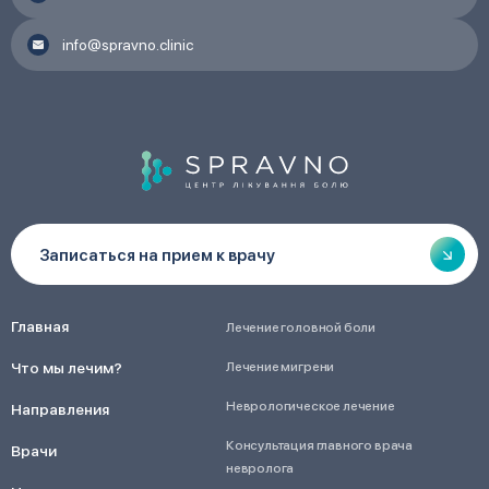
info@spravno.clinic
Записаться на прием к врачу
Главная
Лечение головной боли
Физическая терапия, как метод лечения боли
Что мы лечим?
Лечение мигрени
Неврологическое лечение
Направления
Одна из основных задач физической терапии– это
уменьшение болевых проявлений и уменьшение
Консультация главного врача
Врачи
воспаления. Она помогает с восстановлением
невролога