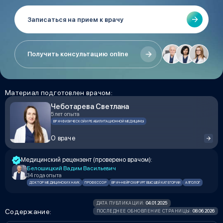
Записаться на прием к врачу
Получить консультацию online
Материал подготовлен врачом:
Чеботарева Светлана
5 лет опыта
ВРАЧ ФИЗИЧЕСКОЙ И РЕАБИЛИТАЦИОННОЙ МЕДИЦИНЫ
О враче
Медицинский рецензент (проверено врачом):
Белошицкий Вадим Васильевич
34 года опыта
ДОКТОР МЕДИЦИНСКИХ НАУК
ПРОФЕССОР
ВРАЧ-НЕЙРОХИРУРГ ВЫСШЕЙ КАТЕГОРИИ
АЛГОЛОГ
04.01.2025
ДАТА ПУБЛИКАЦИИ:
Содержание:
08.06.2026
ПОСЛЕДНЕЕ ОБНОВЛЕНИЕ СТРАНИЦЫ: