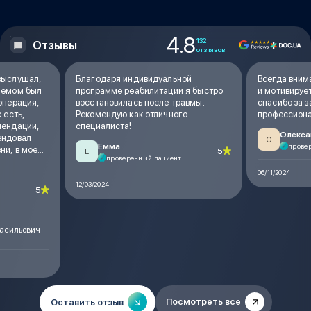
4.8
132
Отзывы
отзывов
выслушал,
Благодаря индивидуальной
Всегда вним
риемом был
программе реабилитации я быстро
и мотивируе
операция,
восстановилась после травмы.
спасибо за з
 есть,
Рекомендую как отличного
профессиона
мендации,
специалиста!
Олекс
ендовал
О
Емма
прове
ни, в моем
5
Е
проверенный пациент
, визитом к
 я все
06/11/2024
лышать от
12/03/2024
5
асильевич
Посмотреть все
Оставить отзыв