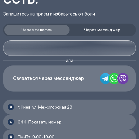
Укрепление мышечного корсета и связок;
Запишитесь на приём и избавьтесь от боли
Профилактика рецидивов и осложнений.
Через телефон
Через месенджер
Физическая терапия – это надежный способ
восстановления и поддержки физического и
ментального здоровья после травмирования или
или
оперативных вмешательств. Специальные комплексы
упражнений и растяжка позволяют восстановить
Связаться через мессенджер
нормальное функционирование опорно-двигательный
системы и уменьшить боль.
г. Киев, ул. Межигорская 28
0
4
4
Показать номер
Пн-Пт: 9:00-19:00