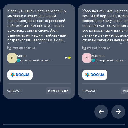
К врачу мы шли целенаправленно,
Хорошая клиника, на рес
мы знали о враче, врача нам
вежливый персонал, прин
порекомендовал наш херсонский
вовремя, прием у врача-н
нейрохирург, именно этого врача
проходит час, есть время
рекомендовали в Киеве. Врач
все вопросы, врач назначи
отвечал всем нашим требованиям,
лечение, лечение продолж
потребностям и вопросам. Если
ожидаю результат лечения
будет нужно, мы обязательно
замечаний к врачу не был
ПОКАЗАТЬ ОРИГИНАЛ
ПОКАЗАТЬ ОРИГИНАЛ
обратимся снова
Євген
Марина
5
Є
М
проверенный пациент
проверенный пациент
развернуть
ра
02/10/2024
14/03/2024