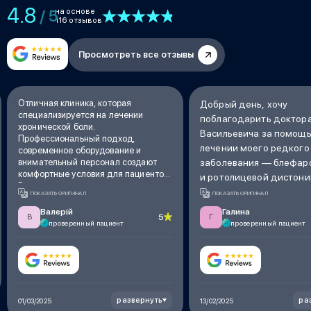
4.8
на основе
/ 5
116 отзывов
Просмотреть все отзывы
Отличная клиника, которая
Добрый день, хочу
специализируется на лечении
поблагодарить доктор
хронической боли.
Васильевича за помощь
Профессиональный подход,
лечении моего редкого
современное оборудование и
внимательный персонал создают
заболевания — блефар
комфортные условия для пациентов.
и ротолицевой дистони
Результаты лечения превзошли
сделали инъекции ксео
ПОКАЗАТЬ ОРИГИНАЛ
ПОКАЗАТЬ ОРИГИНАЛ
ожидания – боль значительно
дозе 100 единиц, и уже
уменьшилась, и качество жизни
Валерій
Галина
5
В
Г
третий день я начала 
улучшилось. Рекомендую всем, кто
проверенный пациент
проверенный пациент
ищет эффективную помощь в борьбе
изменения: глаза раскр
с болью.
напряжение спало такж
жевательных мышц и
подбородка, я начала
нормально есть, потому
развернуть
ра
01/03/2025
13/02/2025
процедуры я не могла е