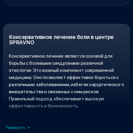
Консервативная терапия эффективна
при
курса, а при необходимости корректирует терапию в
заболеваниях суставов
, позвоночника,
хронических
зависимости от динамики состояния и появления
болевых синдромах
, сердечно-сосудистых и
побочных эффектов.
эндокринных проблемах. Она сочетает прием
медикаментов,
физическую терапию
,
массаж
,
упражнения для восстановления функций, а также
Консервативное лечение боли в центре
корректировку образа жизни – питание, режим
SPRAVNO
активности и сна, контроль веса.
Консервативное лечение является основой для
борьбы с болевыми синдромами различной
этиологии. Это важный компонент современной
медицины. Оно позволяет эффективно бороться с
различными заболеваниями, избегая хирургического
вмешательства и связанных с ним рисков.
Правильный подход обеспечивает высокую
эффективность и безопасность.
Направления консервативного лечения
боли
Развернуть