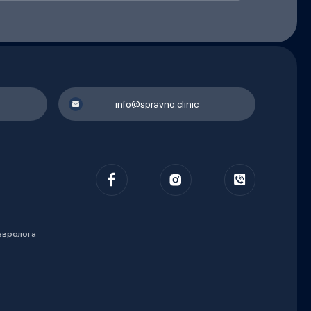
info@spravno.clinic
невролога