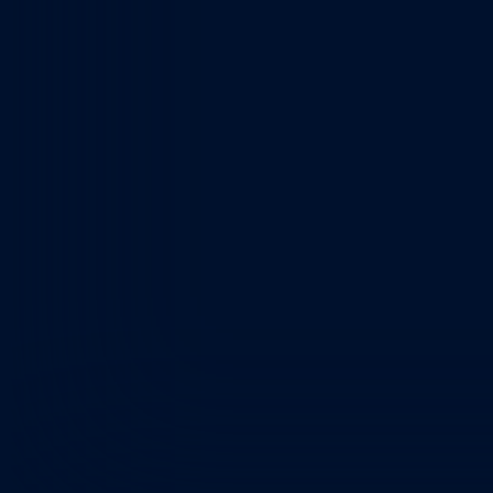
Отличный в
операцией 
успокоил и 
Анестезия 
проснулся в
ПОКАЗАТЬ ОРИ
Олег
О
провере
Пилипен
09/06/2024