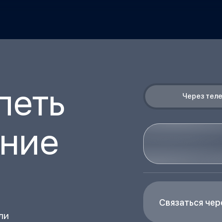
петь
Через тел
ение
Связаться че
ли