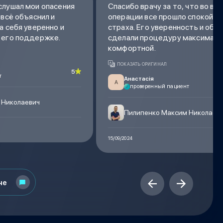
слушал мои опасения
Спасибо врачу за то, что во вр
 всё объяснил и
операции все прошло спокойно 
а себя уверенно и
страха. Его уверенность и объ
 его поддержке.
сделали процедуру максималь
комфортной.
ПОКАЗАТЬ ОРИГИНАЛ
5
т
Анастасія
А
проверенный пациент
 Николаевич
Пилипенко Максим Николаев
15/09/2024
че