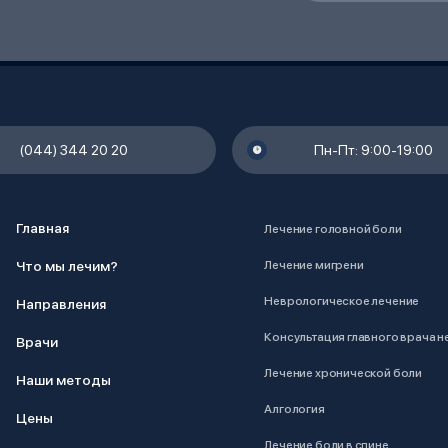
(044) 344 20 20
Пн-Пт: 9:00-19:00
Главная
Лечение головной боли
Что мы лечим?
Лечение мигрени
Неврологическое лечение
Направления
Консультация главного врача 
Врачи
Лечение хронической боли
Наши методы
Алгология
Цены
Лечение боли в спине