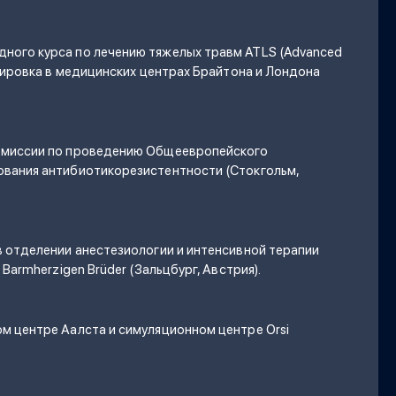
ого курса по лечению тяжелых травм ATLS (Advanced
ажировка в медицинских центрах Брайтона и Лондона
омиссии по проведению Общеевропейского
вания антибиотикорезистентности (Стокгольм,
в отделении анестезиологии и интенсивной терапии
 Barmherzigen Brüder (Зальцбург, Австрия).
м центре Аалста и симуляционном центре Orsi