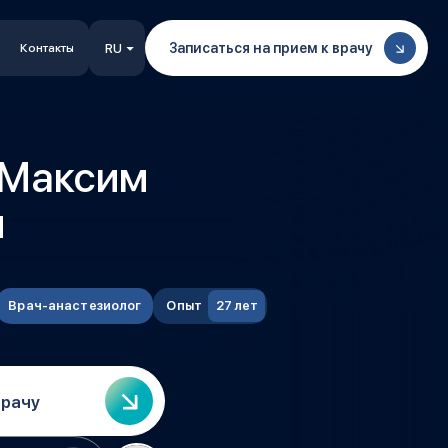
Записаться на прием к врачу
Контакты
RU
 Максим
ч
Врач-анастезиолог
Опыт
27 лет
врачу