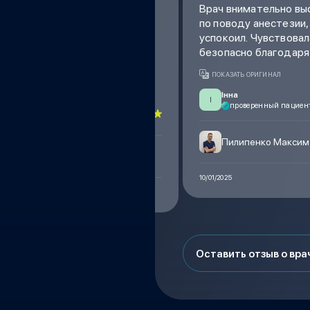
рач-анестезиолог! Перед
Врач внимательно вы
все подробно объяснил,
по поводу анестезии,
создал атмосферу доверия.
успокоил. Чувствовал
прошла без осложнений,
безопасно благодаря
 хорошем состоянии.
ПОКАЗАТЬ ОРИГИНАЛ
ГИНАЛ
Інна
І
проверенный пациен
5
нный пациент
Пилипенко Максим
ко Максим Николаевич
10/01/2025
Оставить отзыв о вра