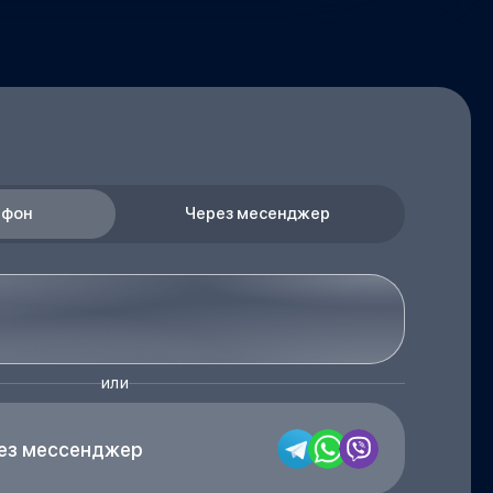
ефон
Через месенджер
или
рез мессенджер