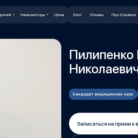
врачей
Наши методы
Цены
Блог
Отзывы
Про Справно
Пилипенко
Николаеви
Кандидат медицинских наук
Записаться на прием к 