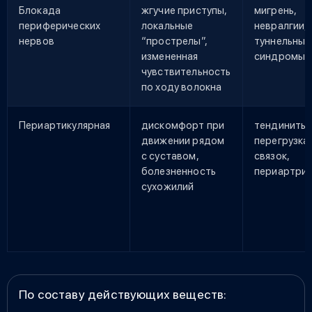
Блокада
жгучие приступы,
мигрень,
периферических
локальные
невралгии,
нервов
“прострелы”,
туннельные
измененная
синдромы
чувствительность
по ходу волокна
Периартикулярная
дискомфорт при
тендиниты,
движении рядом
перегрузка
с суставом,
связок,
болезненность
периартри
сухожилий
По составу действующих веществ: