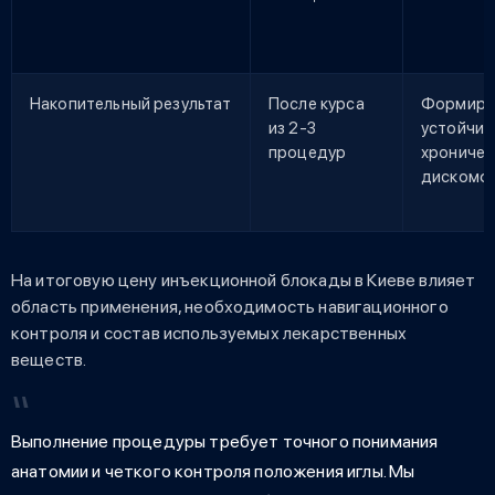
Накопительный результат
После курса
Формиру
из 2-3
устойчив
процедур
хроничес
дискомф
На итоговую цену инъекционной блокады в Киеве влияет
область применения, необходимость навигационного
контроля и состав используемых лекарственных
веществ.
Выполнение процедуры требует точного понимания
анатомии и четкого контроля положения иглы. Мы