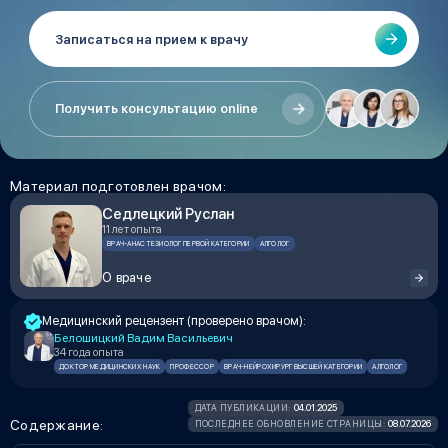
Записаться на прием к врачу
Получить консультацию online
Материал подготовлен врачом:
Седлецкий Руслан
11 лет опыта
ВРАЧ-АНАСТЕЗИОЛОГ ПЕРВОЙ КАТЕГОРИИ
АЛГОЛОГ
О враче
Медицинский рецензент (проверено врачом):
Белошицкий Вадим Васильевич
34 года опыта
ДОКТОР МЕДИЦИНСКИХ НАУК
ПРОФЕССОР
ВРАЧ-НЕЙРОХИРУРГ ВЫСШЕЙ КАТЕГОРИИ
АЛГОЛОГ
04.01.2025
ДАТА ПУБЛИКАЦИИ:
Содержание:
08.07.2026
ПОСЛЕДНЕЕ ОБНОВЛЕНИЕ СТРАНИЦЫ: