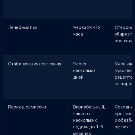
Лечебный пик
Через 24-72
Стероид
часа
убирает 
волокна 
Стабилизация состояния
Через
Уменьша
несколько
чувствит
дней
рецептор
на пораж
Период ремиссии
Вариабельный,
Сохраняе
чаще от
противо
нескольких
и обезб
недель до 1-6
эффект
месяцев