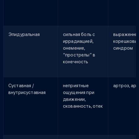
Эпидуральная
сильная боль с
выраженны
иррадиацией,
корешковы
онемение,
синдром
“прострелы” в
конечность
Суставная /
неприятные
артроз, ар
внутрисуставная
ощущения при
движении,
скованность, отек