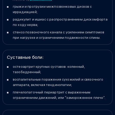
грыжи и протрузии межпозвонковых дисков с
иррадиацией;
радикулит и ишиас с распространением дискомфорта
по ходу нерва;
стеноз позвоночного канала с усилением симптомов
при нагрузке и ограничением подвижности спины.
Суставные боли:
остеоартрит крупных суставов: коленный,
тазобедренный;
воспалительные поражения сухожилий и связочного
аппарата, включая тендинопатии;
плечелопаточный периартрит с выраженным
ограничением движений, или “замороженное плечо”.