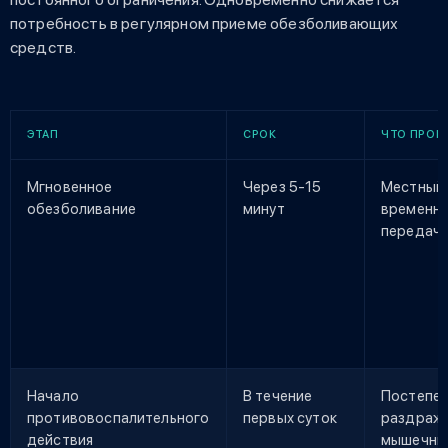
потребность в регулярном приеме обезболивающих
средств.
ЭТАП
СРОК
ЧТО ПРОИ
Мгновенное
Через 5-15
Местный 
обезболивание
минут
временно
передачу
Начало
В течение
Постепен
противовоспалительного
первых суток
раздраже
действия
мышечны