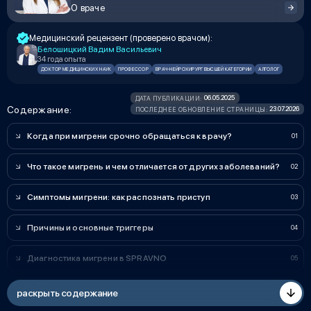
О враче
Медицинский рецензент (проверено врачом):
Белошицкий Вадим Васильевич
34 года опыта
ДОКТОР МЕДИЦИНСКИХ НАУК
ПРОФЕССОР
ВРАЧ-НЕЙРОХИРУРГ ВЫСШЕЙ КАТЕГОРИИ
АЛГОЛОГ
06.05.2025
ДАТА ПУБЛИКАЦИИ:
Содержание:
23.07.2026
ПОСЛЕДНЕЕ ОБНОВЛЕНИЕ СТРАНИЦЫ:
Когда при мигрени срочно обращаться к врачу?
Что такое мигрень и чем отличается от других заболеваний?
Симптомы мигрени: как распознать приступ
Причины и основные триггеры
Диагностика мигрени в SPRAVNO
раскрыть содержание