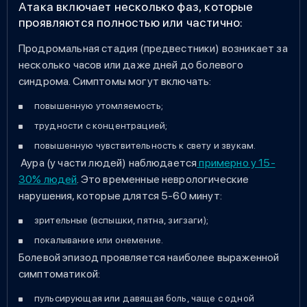
Атака включает несколько фаз, которые
проявляются полностью или частично:
Продромальная стадия (предвестники) возникает за
несколько часов или даже дней до болевого
синдрома. Симптомы могут включать:
повышенную утомляемость;
трудности с концентрацией;
повышенную чувствительность к свету и звукам.
Аура (у части людей) наблюдается
примерно у 15-
30% людей
. Это временные неврологические
нарушения, которые длятся 5-60 минут:
зрительные (вспышки, пятна, зигзаги);
покалывание или онемение.
Болевой эпизод проявляется наиболее выраженной
симптоматикой:
пульсирующая или давящая боль, чаще с одной