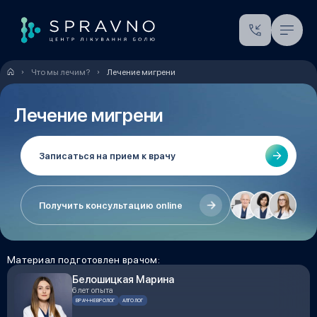
Что мы лечим?
Лечение мигрени
Лечение мигрени
Записаться на прием к врачу
Получить консультацию online
Материал подготовлен врачом:
Белошицкая Марина
6 лет опыта
ВРАЧ-НЕВРОЛОГ
АЛГОЛОГ