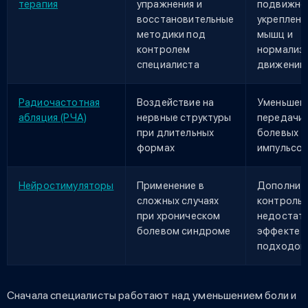
терапия
упражнения и
подвижно
восстановительные
укреплени
методики под
мышц и
контролем
нормализ
специалиста
движений
Радиочастотная
Воздействие на
Уменьшен
абляция (РЧА)
нервные структуры
передачи
при длительных
болевых
формах
импульсо
Нейростимуляторы
Применение в
Дополнит
сложных случаях
контроль 
при хроническом
недостат
болевом синдроме
эффекте д
подходов
Сначала специалисты работают над уменьшением боли и