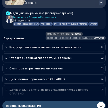
О враче
Медицинский рецензент (проверено врачом):
Белошицкий Вадим Васильевич
34 года опыта
ДОКТОР МЕДИЦИНСКИХ НАУК
ПРОФЕССОР
ВРАЧ-НЕЙРОХИРУРГ ВЫСШЕЙ КАТЕГОРИИ
АЛГОЛОГ
12.12.2025
ДАТА ПУБЛИКАЦИИ:
Содержание:
21.07.2026
ПОСЛЕДНЕЕ ОБНОВЛЕНИЕ СТРАНИЦЫ:
Когда цервикалгия шеи опасна: «красные флаги»
Что такое цервикалгия простыми словами?
Симптомы и причины возникновения
Диагностика цервикалгии в СПРАВНО
Доказательное лечение цервикалгии в Киеве в центре
СПРАВНО
раскрыть содержание