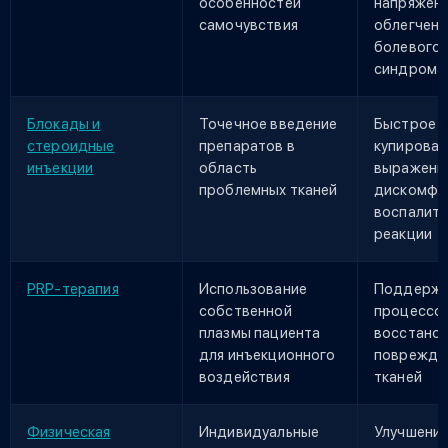
особенностей
напряжени
самочувствия
облегчени
болевого
синдрома
Блокады и
Точечное введение
Быстрое
стероидные
препаратов в
купирован
инъекции
область
выраженн
проблемных тканей
дискомфо
воспалите
реакции
PRP-терапия
Использование
Поддерж
собственной
процессо
плазмы пациента
восстанов
для инъекционного
поврежде
воздействия
тканей
Физическая
Индивидуальные
Улучшени