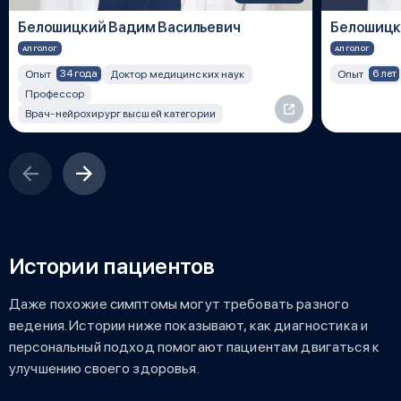
Белошицкий Вадим Васильевич
Белошицк
АЛГОЛОГ
АЛГОЛОГ
34 года
6 лет
Опыт
Доктор медицинских наук
Опыт
Профессор
Врач-нейрохирург высшей категории
Истории пациентов
Даже похожие симптомы могут требовать разного
ведения. Истории ниже показывают, как диагностика и
персональный подход помогают пациентам двигаться к
улучшению своего здоровья.