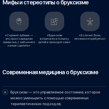
Мифы и стереотипы о бруксизме
«Скрежет зубами —
«Бруксизм
«Если нет боли,
это просто вредная
встречается только у
лечение не требуется»
привычка, с ней ничего
детей и проходит сам»
нельзя сделать»
Современная медицина о бруксизме
Бруксизм — это управляемое состояние, которое
можно уменьшить с помощью современных
терапевтических подходов;