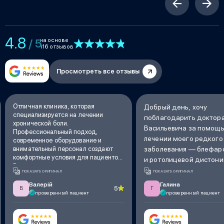
4.8
на основе
/ 5
116 отзывов
Просмотреть все отзывы
Отличная клиника, которая
Добрый день, хочу
специализируется на лечении
поблагодарить доктор
хронической боли.
Васильевича за помощь
Профессиональный подход,
лечении моего редкого
современное оборудование и
внимательный персонал создают
заболевания — блефар
комфортные условия для пациентов.
и ротолицевой дистони
Результаты лечения превзошли
сделали инъекции ксео
ПОКАЗАТЬ ОРИГИНАЛ
ПОКАЗАТЬ ОРИГИНАЛ
ожидания – боль значительно
дозе 100 единиц, и уже
уменьшилась, и качество жизни
Валерій
Галина
5
В
Г
третий день я начала 
улучшилось. Рекомендую всем, кто
проверенный пациент
проверенный пациент
ищет эффективную помощь в борьбе
изменения: глаза раскр
с болью.
напряжение спало такж
жевательных мышц и