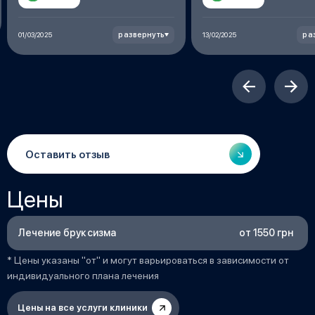
подбородка, я начала
нормально есть, потому
развернуть
ра
01/03/2025
13/02/2025
процедуры я не могла е
сжималось, поэтому я
рекомендую эту клиник
доктора Вадима Васил
который внимательно 
и помог мне.
Оставить отзыв
Цены
от 1550 грн
Лечение бруксизма
* Цены указаны "от" и могут варьироваться в зависимости от
индивидуального плана лечения
Цены на все услуги клиники