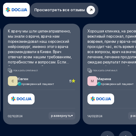
Просмотреть все отзывы
К врачу мы шли целенаправленно,
Хорошая клиника, на рес
мы знали о враче, врача нам
вежливый персонал, прин
порекомендовал наш херсонский
вовремя, прием у врача-н
нейрохирург, именно этого врача
проходит час, есть время
рекомендовали в Киеве. Врач
все вопросы, врач назначи
отвечал всем нашим требованиям,
лечение, лечение продолж
потребностям и вопросам. Если
ожидаю результат лечения
будет нужно, мы обязательно
замечаний к врачу не был
ПОКАЗАТЬ ОРИГИНАЛ
ПОКАЗАТЬ ОРИГИНАЛ
обратимся снова
Євген
Марина
5
Є
М
проверенный пациент
проверенный пациент
развернуть
ра
02/10/2024
14/03/2024