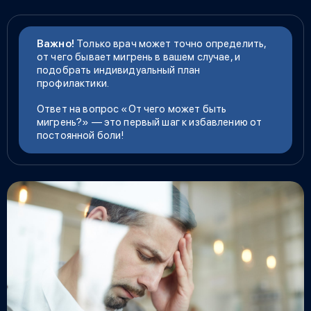
Важно!
Только врач может точно определить,
от чего бывает мигрень
в вашем случае, и
подобрать индивидуальный план
профилактики.
Ответ на вопрос «
От чего может быть
мигрень
?» — это первый шаг к избавлению от
постоянной боли!