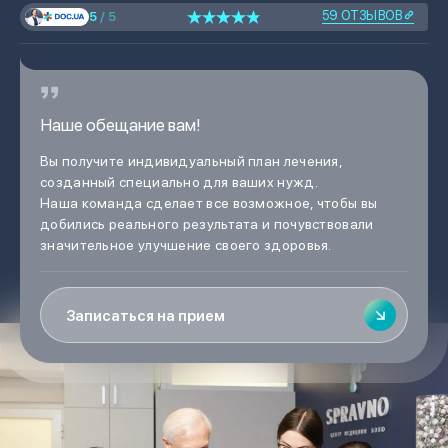
59 ОТЗЫВОВ
5
/ 5
Наше обещание вам!
Вы получите индивидуальный план лечения,
созданный специально для ваших нужд.
Наша команда сделает все возможное, чтобы вы
добились реального результата и почувствовали
значительное улучшение своего здоровья.
Записаться на прием