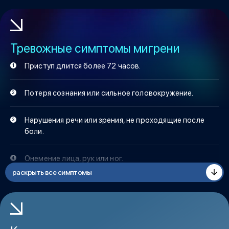
Тревожные симптомы мигрени
Приступ длится более 72 часов.
Потеря сознания или сильное головокружение.
Нарушения речи или зрения, не проходящие после
боли.
Онемение лица, рук или ног.
раскрыть все симптомы
Повышенная температура и рвота без облегчения.
Усиление приступов со временем.