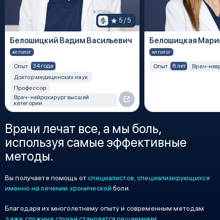
5
 / 5
Белошицкий Вадим Васильевич
Белошицкая Мари
АЛГОЛОГ
АЛГОЛОГ
34 года
6 лет
Опыт
Опыт
Врач-нев
Доктор медицинских наук
Профессор
Врач-нейрохирург высшей
категории
Врачи лечат все, а мы боль,
используя самые эффективные
методы.
Вы получаете помощь от
специалистов, специализирующихся
именно на лечении хронической
боли.
Благодаря их многолетнему опыту и современным методам
даже сложные случаи становятся решаемыми
.