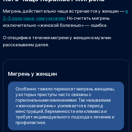
Мигрень действительно чаще встречается у женщин —
в
2–3 раза чаще, чем у мужчин
. Но считать мигрень
исключительно «женской болезнью» — ошибка.
О специфике течения мигрени у женщин и мужчин
рассказываем далее.
Мигрень у женщин
Особенно тяжело переносят мигрень женщины,
у которых приступы часто связаны с
гормональными изменениями. Так называемая
«женская мигрень» усиливается в период
менструаций, беременности или климакса и
требует индивидуального подхода к лечению и
профилактике.