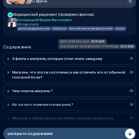
О враче
Медицинский рецензент (проверено врачом):
Белошицкий Вадим Васильевич
34 года опыта
ДОКТОР МЕДИЦИНСКИХ НАУК
ПРОФЕССОР
ВРАЧ-НЕЙРОХИРУРГ ВЫСШЕЙ КАТЕГОРИИ
АЛГОЛОГ
25.05.2025
ДАТА ПУБЛИКАЦИИ:
Содержание:
23.03.2026
ПОСЛЕДНЕЕ ОБНОВЛЕНИЕ СТРАНИЦЫ:
4 факты о мигрени, которые стоит знать каждому
Мигрень: что это за состояние, и как отличить его от обычной
головной боли?
Чем опасна мигрень?
Из-за чего появляется мигрень?
Мигрень и образ жизни: как влияет на повседневность
раскрыть содержание