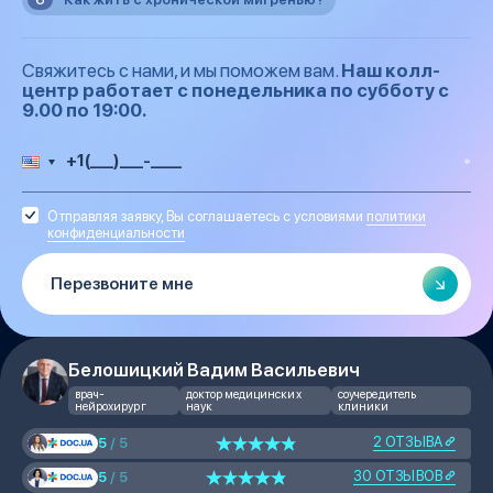
Свяжитесь с нами, и мы поможем вам.
Наш колл-
центр работает с понедельника по субботу с
9.00 по 19:00.
Отправляя заявку, Вы соглашаетесь с условиями
политики
конфиденциальности
Белошицкий Вадим Васильевич
врач-
доктор медицинских
соучередитель
нейрохирург
наук
клиники
2 ОТЗЫВА
5
/ 5
30 ОТЗЫВОВ
5
/ 5