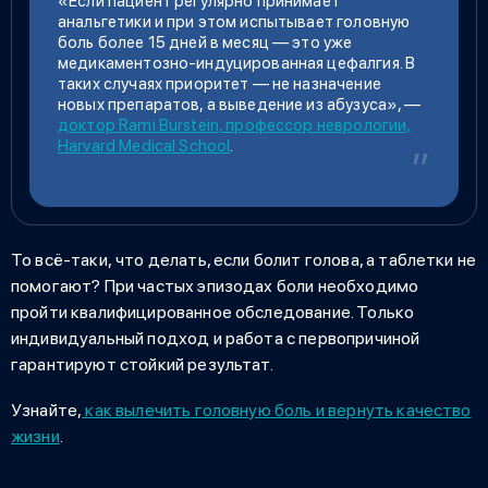
«Если пациент регулярно принимает
анальгетики и при этом испытывает головную
боль более 15 дней в месяц — это уже
медикаментозно-индуцированная цефалгия. В
таких случаях приоритет — не назначение
новых препаратов, а выведение из абузуса», —
доктор Rami Burstein, профессор неврологии,
Harvard Medical School
.
То всё-таки,
что делать, если болит голова, а таблетки не
помогают
? При частых эпизодах боли необходимо
пройти квалифицированное обследование. Только
индивидуальный подход и работа с первопричиной
гарантируют стойкий результат.
Узнайте,
как вылечить головную боль и вернуть качество
жизни
.