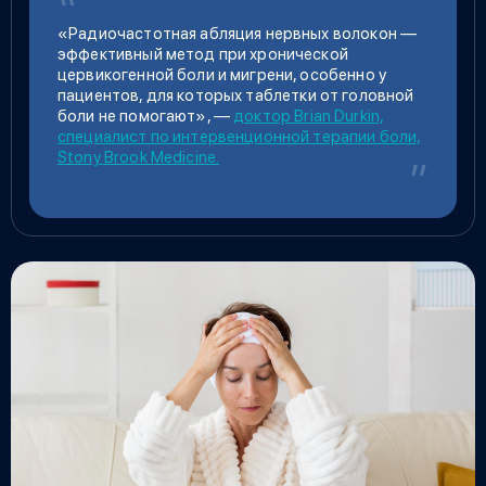
«Радиочастотная абляция нервных волокон —
эффективный метод при хронической
цервикогенной боли и мигрени, особенно у
пациентов, для которых
таблетки от головной
боли не помогают
», —
доктор Brian Durkin,
специалист по интервенционной терапии боли,
Stony Brook Medicine.