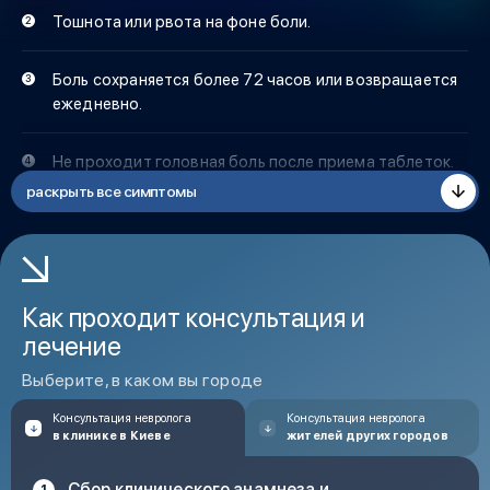
Тошнота или рвота на фоне боли.
Боль сохраняется более 72 часов или возвращается
ежедневно.
Не проходит головная боль после приема таблеток.
раскрыть все симптомы
Изменение характера боли: стала резкой,
пульсирующей, усиливающейся.
Как проходит консультация и
лечение
Выберите, в каком вы городе
Консультация невролога
Консультация невролога
в клинике в Киеве
жителей других городов
Сбор клинического анамнеза и