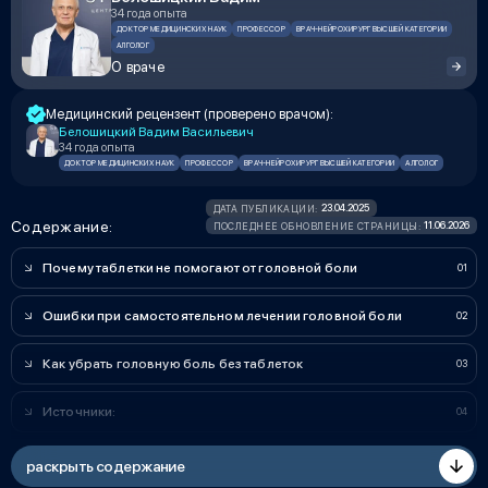
34 года опыта
ДОКТОР МЕДИЦИНСКИХ НАУК
ПРОФЕССОР
ВРАЧ-НЕЙРОХИРУРГ ВЫСШЕЙ КАТЕГОРИИ
АЛГОЛОГ
О враче
Медицинский рецензент (проверено врачом):
Белошицкий Вадим Васильевич
34 года опыта
ДОКТОР МЕДИЦИНСКИХ НАУК
ПРОФЕССОР
ВРАЧ-НЕЙРОХИРУРГ ВЫСШЕЙ КАТЕГОРИИ
АЛГОЛОГ
23.04.2025
ДАТА ПУБЛИКАЦИИ:
Содержание:
11.06.2026
ПОСЛЕДНЕЕ ОБНОВЛЕНИЕ СТРАНИЦЫ:
Почему таблетки не помогают от головной боли
Ошибки при самостоятельном лечении головной боли
Как убрать головную боль без таблеток
Источники:
раскрыть содержание