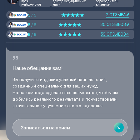
врач-
доктор медицинских
соучередитель
нейрохирург
наук
клиники
2 ОТЗЫВА
5
/ 5
30 ОТЗЫВОВ
5
/ 5
59 ОТЗЫВОВ
5
/ 5
Наше обещание вам!
Вы получите индивидуальный план лечения,
созданный специально для ваших нужд.
Наша команда сделает все возможное, чтобы вы
добились реального результата и почувствовали
значительное улучшение своего здоровья.
Записаться на прием