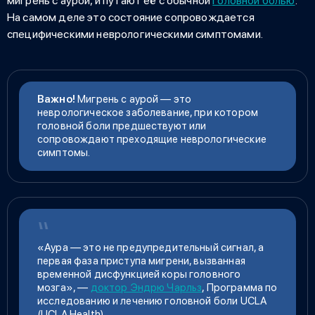
мигрень
с аурой, и путают её с обычной
головной болью
.
На самом деле это состояние сопровождается
специфическими неврологическими симптомами.
Важно!
Мигрень с аурой — это
неврологическое заболевание, при котором
головной боли предшествуют или
сопровождают преходящие неврологические
симптомы.
«Аура — это не предупредительный сигнал, а
первая фаза приступа мигрени, вызванная
временной дисфункцией коры головного
мозга», —
доктор Эндрю Чарльз
, Программа по
исследованию и лечению головной боли UCLA
(UCLA Health).