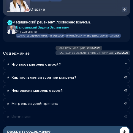
О враче
Медицинский рецензент (проверено врачом):
Белошицкий Вадим Васильевич
34 года опыта
ДОКТОР МЕДИЦИНСКИХ НАУК
ПРОФЕССОР
ВРАЧ-НЕЙРОХИРУРГ ВЫСШЕЙ КАТЕГОРИИ
АЛГОЛОГ
23.05.2025
ДАТА ПУБЛИКАЦИИ:
Содержание:
23.03.2026
ПОСЛЕДНЕЕ ОБНОВЛЕНИЕ СТРАНИЦЫ:
Что такое мигрень с аурой?
Как проявляется аура при мигрени?
Чем опасна мигрень с аурой
Мигрень с аурой: причины
Источники:
раскрыть содержание