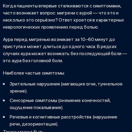
Когда пациенты впервые сталкиваются с симптомами,
часто возникает вопрос:
мигрени с аурой — что это
и
насколько это серьёзно? Ответ кроется в характерных
неврологических проявлениях перед болью.
Аура перед мигренью
возникает за 10–60 минут до
приступа и может длиться до одного часа. В редких
случаях аура может возникать без последующей боли —
это аура без головной боли.
Наиболее частые симптомы:
Зрительные нарушения (мигающие огни, туннельное
зрение).
Сенсорные симптомы (онемение конечностей,
ощущение покалывания).
Речевые и когнитивные расстройства (нарушение
речи, дезориентация).
Также может быть: