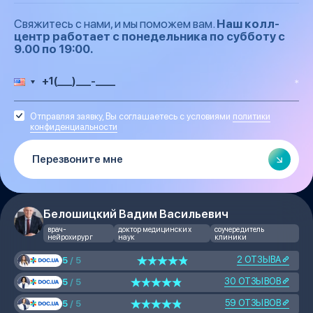
Свяжитесь с нами, и мы поможем вам.
Наш колл-
центр работает с понедельника по субботу с
9.00 по 19:00.
Отправляя заявку, Вы соглашаетесь с условиями
политики
конфиденциальности
Белошицкий Вадим Васильевич
врач-
доктор медицинских
соучередитель
нейрохирург
наук
клиники
2 ОТЗЫВА
5
/ 5
30 ОТЗЫВОВ
5
/ 5
59 ОТЗЫВОВ
5
/ 5