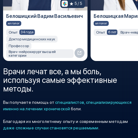
5
 / 5
Белошицкий Вадим Васильевич
Белошицкая Мари
АЛГОЛОГ
АЛГОЛОГ
34 года
6 лет
Опыт
Опыт
Врач-нев
Доктор медицинских наук
Профессор
Врач-нейрохирург высшей
категории
Врачи лечат все, а мы боль,
используя самые эффективные
методы.
Вы получаете помощь от
специалистов, специализирующихся
именно на лечении хронической
боли.
Благодаря их многолетнему опыту и современным методам
даже сложные случаи становятся решаемыми
.