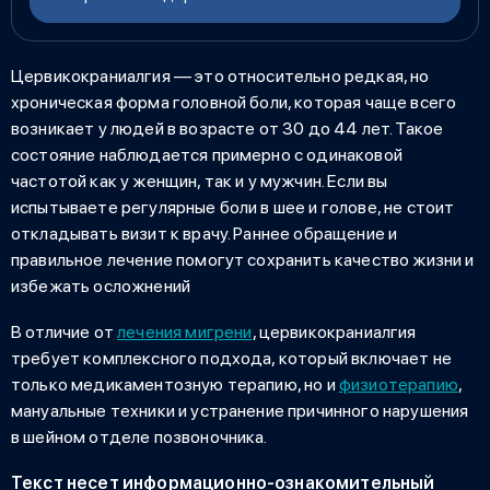
Цервикокраниалгия — это
относительно редкая, но
хроническая форма головной боли, которая чаще всего
возникает у людей в возрасте от 30 до 44 лет. Такое
состояние наблюдается примерно с одинаковой
частотой как у женщин, так и у мужчин. Если вы
испытываете регулярные боли в шее и голове, не стоит
откладывать визит к врачу. Раннее обращение и
правильное лечение помогут сохранить качество жизни и
избежать осложнений
В отличие от
лечения мигрени
, цервикокраниалгия
требует комплексного подхода, который включает не
только медикаментозную терапию, но и
физиотерапию
,
мануальные техники и устранение причинного нарушения
в шейном отделе позвоночника.
Текст несет информационно-ознакомительный