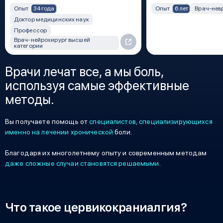
34 года
6 лет
Опыт
Опыт
Врач-нев
Доктор медицинских наук
Профессор
Врач-нейрохирург высшей
категории
Врачи лечат все, а мы боль,
используя самые эффективные
методы.
Вы получаете помощь от
специалистов, специализирующихся
именно на лечении хронической
боли.
Благодаря их многолетнему опыту и современным методам
даже сложные случаи становятся решаемыми
.
Что такое цервикокраниалгия?