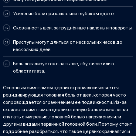
Усиление боли при кашле или глубоком вдохе.
Скованность шеи, затруднённые наклоны и повороты.
Приступы могут длиться от нескольких часов до
нескольких дней.
Боль локализуется в затылке, лбу, виске или в
области глаза.
Основным симптомом
цервикокраниалгии
является
рецидивирующая головная боль от шеи, которая часто
сопровождается ограничением ее подвижности. Из-за
схожести симптомов цервикогенную боль можно легко
спутать с мигренью, головной болью напряжения или
другими видами первичной головной боли. Поэтому стоит
подробнее разобраться,
что такое цервикокраниалгия
и