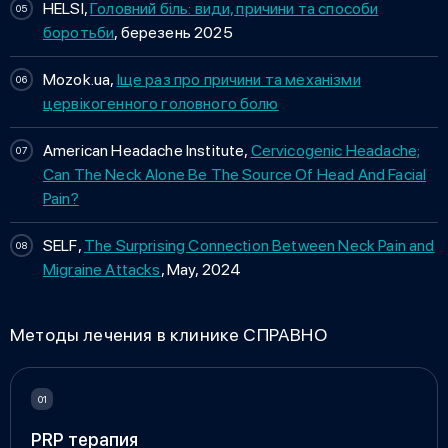
HELSI,
Головний біль: види, причини та способи
боротьби
, березень 2025
Mozok.ua,
Іще раз про причини та механізми
цервікогенного головного болю
American Headache Institute,
Cervicogenic Headache;
Can The Neck Alone Be The Source Of Head And Facial
Pain?
SELF,
The Surprising Connection Between Neck Pain and
Migraine Attacks
, May, 2024
Методы лечения в клинике СПРАВНО
PRP терапия