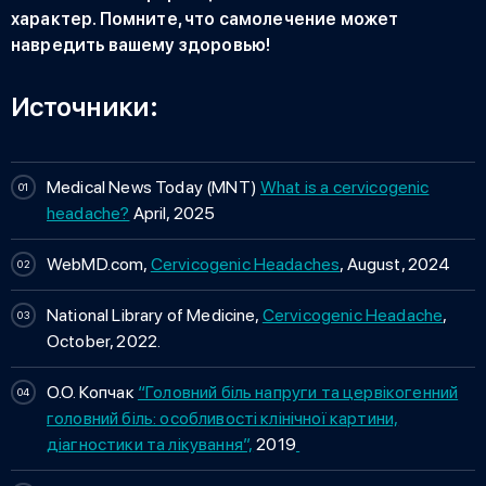
характер. Помните, что самолечение может
навредить вашему здоровью!
Источники:
Medical News Today (MNT)
What is a cervicogenic
headache?
April, 2025
WebMD.com,
Cervicogenic Headaches
, August, 2024
National Library of Medicine,
Cervicogenic Headache
,
October, 2022.
О.О. Копчак
“Головний біль напруги та цервікогенний
головний біль: особливості клінічної картини,
діагностики та лікування”,
2019