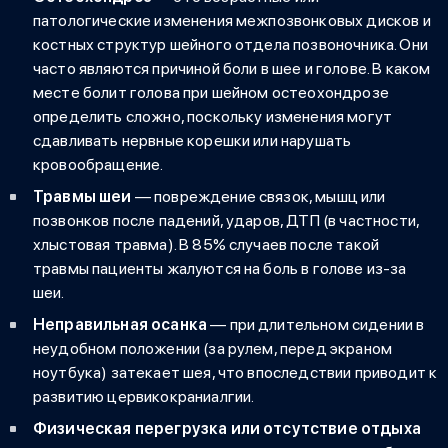
патологические изменения межпозвонковых дисков и
костных структур шейного отдела позвоночника. Они
часто являются причиной боли в шее и голове.
В каком
месте болит голова при шейном остеохондрозе
определить сложно, поскольку изменения могут
сдавливать нервные корешки или нарушать
кровообращение.
Травмы шеи
— повреждение связок, мышц или
позвонков после падений, ударов, ДТП (в частности,
хлыстовая травма). В 85% случаев после такой
травмы пациенты жалуются на
боль в голове из-за
шеи
.
Неправильная осанка
— при длительном сидении в
неудобном положении (за рулем, перед экраном
ноутбука) затекает шея, что впоследствии приводит к
развитию
цервикокраниалгии
.
Физическая перегрузка или отсутствие отдыха