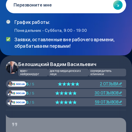
График работы:
Понедельник - Суббота, 9.00 - 19.00
Заявки, оставленные вне рабочего времени,
обрабатываем первыми!
Белошицкий Вадим Васильевич
врач-
доктор медицинских
соучередитель
нейрохирург
наук
клиники
2 ОТЗЫВА
5
/ 5
30 ОТЗЫВОВ
5
/ 5
59 ОТЗЫВОВ
5
/ 5