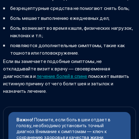
безрецептурные средства не помогают снять боль;
боль мешает выполнению ежедневных дел;
боль возникает во время кашля, физических нагрузок,
наклонах и т.п.;
появляются дополнительные симптомы, такие как
тошнота или головокружение.
Если вы замечаете подобные симптомы, не
откладывайте визит к врачу — своевременная
диагностика и
лечение болей в спине
поможет выявить
истинную причину
от чего болит шея и затылок
и
назначить лечение.
Важно!
Помните, если
боль в шеи отдает в
голову
, необходимо установить точный
диагноз. Внимание к симптомам — ключ к
сохранению здоровья и качества жизни.