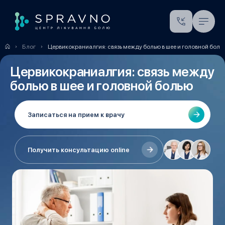
Блог
Цервикокраниалгия: связь между болью в шее и головной боль
Цервикокраниалгия: связь между
болью в шее и головной болью
Записаться на прием к врачу
Получить консультацию online