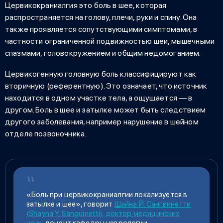
Цервикокраниалгия это
боль в шее, которая
распространяется на голову, плечи, руки и спину. Она
также проявляется сопутствующими симптомами, в
частности ограниченной подвижностью шеи, мышечными
спазмами, головокружением и общим недомоганием.
Цервикогенную головную боль классифицируют как
вторичную (референтную). Это означает, что источник
находится в одном участке тела, а ощущается — в
другом.
Боль в шее и затылке
может быть следствием
другого заболевания, например нарушение в шейном
отделе позвоночника.
«Боль при
цервикокраниалгии
локализуется в
затылке и шее», говорит
Шайна Й. Сангвинетти
(Shayna Y. Sanguinetti), доктор медицинских
наук
, доцент кафедры неврологии