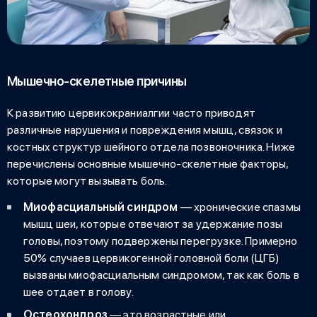
Мышечно-скелетные причины
К развитию
цервикокраниалгии
часто приводят
различные нарушения и повреждения мышц, связок и
костных структур шейного отдела позвоночника. Ниже
перечислены основные мышечно-скелетные факторы,
которые могут вызывать боль.
Миофасциальный синдром
— хронические спазмы
мышц шеи, которые отвечают за удержание позы
головы, поэтому подвержены перегрузке. Примерно
50% случаев цервикогенной головной боли (ЦГБ)
вызваны миофасциальным синдромом, так как
боль в
шее отдает в голову
.
Остеохондроз
— это возрастные или