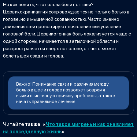
Но как понять, что
голова болит от шеи
?
Цервикокраниалгия
сопровождается не только болью в
голове, но и мышечной скованностью. Часто именно
движения шеи провоцируют появление или усиление
головной боли. Цервикогенная боль локализуется чаще с
одной стороны, начинается в затылочной области и
распространяется вверх по голове,
от чего может
болеть шея сзади и голова
.
Важно! Понимание связи и различия между
болью в шее и голове позволяет вовремя
выявить истинную причину проблемы, а также
начать правильное лечение.
Читайте также:
«
Что такое мигрень и как она влияет
на повседневную жизнь
»