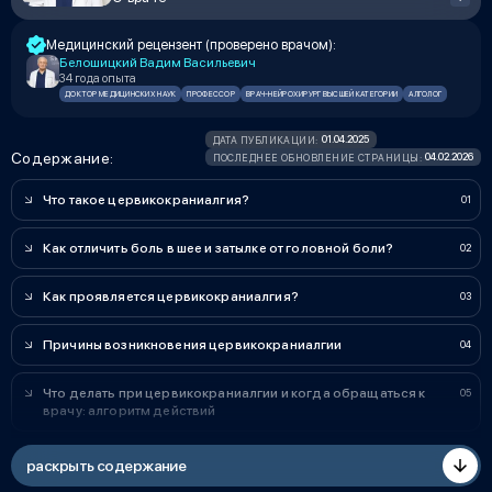
Медицинский рецензент (проверено врачом):
Белошицкий Вадим Васильевич
34 года опыта
ДОКТОР МЕДИЦИНСКИХ НАУК
ПРОФЕССОР
ВРАЧ-НЕЙРОХИРУРГ ВЫСШЕЙ КАТЕГОРИИ
АЛГОЛОГ
01.04.2025
ДАТА ПУБЛИКАЦИИ:
Содержание:
04.02.2026
ПОСЛЕДНЕЕ ОБНОВЛЕНИЕ СТРАНИЦЫ:
Что такое цервикокраниалгия?
Как отличить боль в шее и затылке от головной боли?
Как проявляется цервикокраниалгия?
Причины возникновения цервикокраниалгии
Что делать при цервикокраниалгии и когда обращаться к
врачу: алгоритм действий
раскрыть содержание