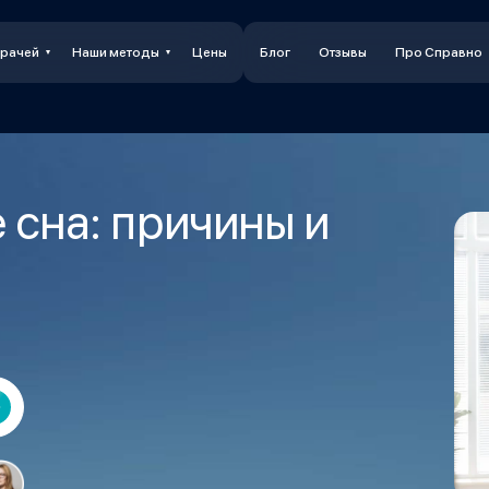
врачей
Наши методы
Цены
Блог
Отзывы
Про Справно
 сна: причины и