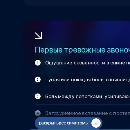
Первые тревожные звоно
Ощущение скованности в спине п
Тупая или ноющая боль в пояснице
Боль между лопатками, усиливаю
Затруднённое вставание с постел
раскрыть все симптомы
Онемение или покалывание в спин