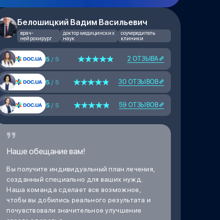
Белошицкий Вадим Васильевич
врач-
доктор медицинских
соучередитель
нейрохирург
наук
клиники
2 ОТЗЫВА
5
/ 5
30 ОТЗЫВОВ
5
/ 5
59 ОТЗЫВОВ
5
/ 5
Наше обещание вам!
Вы получите индивидуальный план лечения,
созданный специально для ваших нужд.
Наша команда сделает все возможное,
чтобы вы добились реального результата и
почувствовали значительное улучшение