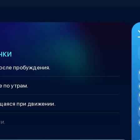
чки
осле пробуждения.
 по утрам.
щаяся при движении.
и.
е сразу после сна.