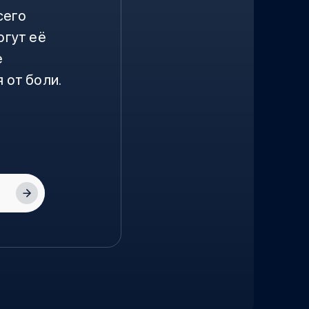
сего
огут её
е
 от боли.