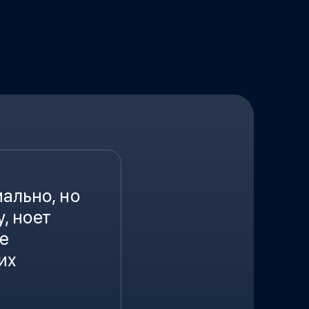
ально, но
, ноет
ие
их