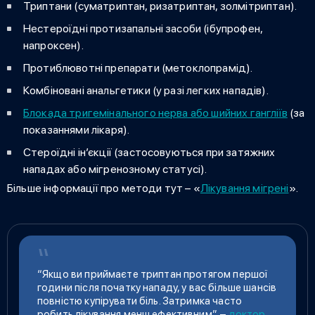
Триптани (суматриптан, ризатриптан, золмітриптан).
Нестероїдні протизапальні засоби (ібупрофен,
напроксен).
Протиблювотні препарати (метоклопрамід).
Комбіновані анальгетики (у разі легких нападів).
Блокада тригемінального нерва або шийних гангліїв
(за
показаннями лікаря).
Стероїдні ін’єкції (застосовуються при затяжних
нападах або мігренозному статусі).
Більше інформації про методи тут – «
Лікування мігрені
».
“Якщо ви приймаєте триптан протягом першої
години після початку нападу, у вас більше шансів
повністю купірувати біль. Затримка часто
робить лікування менш ефективним”, –
доктор