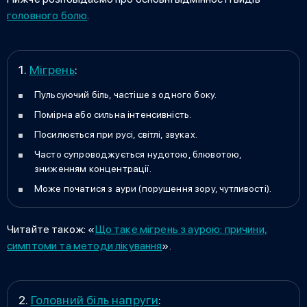
головного болю
.
1.
Мігрень
:
Пульсуючий біль, частіше з одного боку.
Помірна або сильна інтенсивність.
Посилюється при русі, світлі, звуках.
Часто супроводжується нудотою, блювотою,
зниженням концентрації.
Може початися з аури (порушення зору, чутливості).
Читайте також: «
Що таке мігрень з аурою: причини,
симптоми та методи лікування
».
2.
Головний біль напруги
: