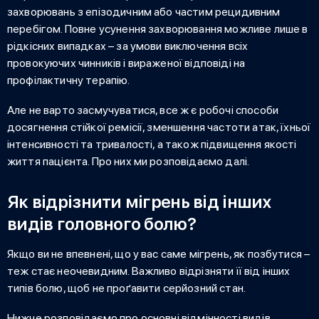
захворювань з епізодичним або частим рецидивним
перебігом. Повне усунення захворювання можливе лише в
рідкісних випадках – за умови виключення всіх
провокуючих чинників і вираженої відповіді на
профілактичну терапію.
Але не варто засмучуватися, все ж є робочі способи
досягнення стійкої ремісії, зменшення частоти атак, їхньої
інтенсивності та тривалості, а також підвищення якості
життя пацієнта. Про них ми розповідаємо далі.
Як відрізнити мігрень від інших
видів головного болю?
Якщо ви не впевнені, що у вас саме мігрень, як позбутися –
теж стає неочевидним. Важливо відрізняти її від інших
типів болю, щоб не проґавити серйозний стан.
Нижче розповідаємо про основні відмінності видів