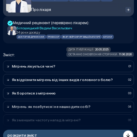
Про лікаря
Медичний рецензент (перевірено лікарем):
Білошицький Вадим Васильович
34 роки досвіду
ДОКТОР МЕДИЧНИХ НАУК
ПРОФЕСОР
ЛІКАР-НЕЙРОХІРУРГ ВИЩОЇ КАТЕГОРІЇ
АЛГОЛОГ
20.05.2025
ДАТА ПУБЛІКАЦІЇ:
Зміст:
11.06.2026
ОСТАННЄ ОНОВЛЕННЯ СТОРІНКИ:
Мігрень лікується чи ні?
Як відрізнити мігрень від інших видів головного болю?
Як боротися з мігренню
Мігрень: як позбутися і не нашкодити собі?
Як зменшити частоту нападів мігрені?
розкрити зміст