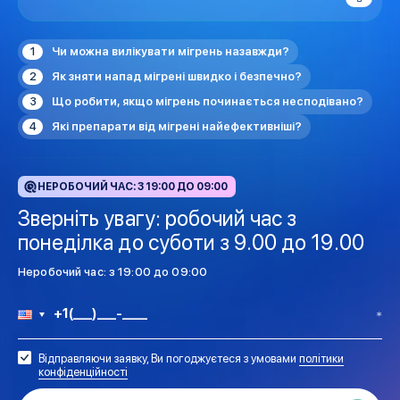
Чи можна вилікувати мігрень назавжди?
Як зняти напад мігрені швидко і безпечно?
Що робити, якщо мігрень починається несподівано?
Які препарати від мігрені найефективніші?
НЕРОБОЧИЙ ЧАС: З 19:00 ДО 09:00
Зверніть увагу: робочий час з
понеділка до суботи з 9.00 до 19.00
Неробочий час: з 19:00 до 09:00
Відправляючи заявку, Ви погоджуєтеся з умовами
політики
конфіденційності