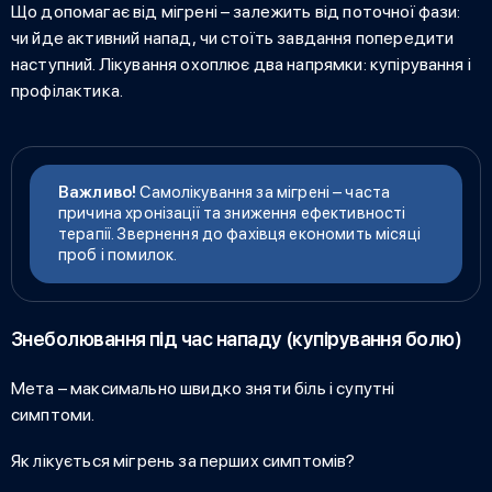
Що допомагає від мігрені
– залежить від поточної фази:
чи йде активний напад, чи стоїть завдання попередити
наступний. Лікування охоплює два напрямки: купірування і
профілактика.
Важливо!
Самолікування за мігрені – часта
причина хронізації та зниження ефективності
терапії. Звернення до фахівця економить місяці
проб і помилок.
Знеболювання під час нападу (купірування болю)
Мета – максимально швидко зняти біль і супутні
симптоми.
Як лікується мігрень
за перших симптомів?