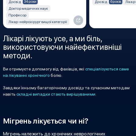
34 роки
6 років
Досвід
Досвід
Лікар
Доктор медичних наук
Професор
Лікар-нейрохірург вищої категорії
Лікарі лікують усе, а ми біль,
використовуючи найефективніші
методи.
Ви отримуєте допомогу від фахівців, які
спеціалізуються саме
на лікуванні хронічного
болю.
Завдяки їхньому багаторічному досвіду та сучасним методам
навіть
складні випадки стають вирішуваними.
Мігрень лікується чи ні?
Мігрень належить до хронічних неврологічних