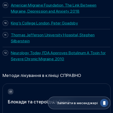
American Migraine Foundation. The Link Between
Migraine, Depression and Anxiety. 2018
King’s College London, Peter Goadsby
Thomas Jefferson University Hospital, Stephen
Silberstein
Neurology Today, FDA Approves Botulinum A Toxin for
Severe Chronic Migraine. 2010
Методи лікування в клініці СПРАВНО
Блокади та стероїдні ін’єкції
Запитати в месенджері