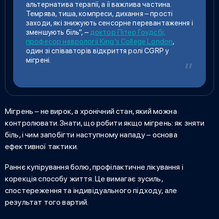
альтернатива терапії, а її важлива частина.
Темрява, тиша, компреси, дихання – прості
заходи, які знижують сенсорне перевантаження і
зменшують біль”, –
доктор Пітер Гоудсбі,
професор неврології King’s College London
,
один зі співавторів відкриття ролі CGRP у
мігрені.
Мігрень – не вирок, а хронічний стан, який можна
контролювати. Знати, що робити якщо мігрень: як зняти
біль, і чим запобігти наступному нападу – основа
ефективної тактики.
Раннє купірування болю, профілактичне лікування і
корекція способу життя. Це вимагає зусиль,
спостереження та індивідуального підходу, але
результат того вартий.