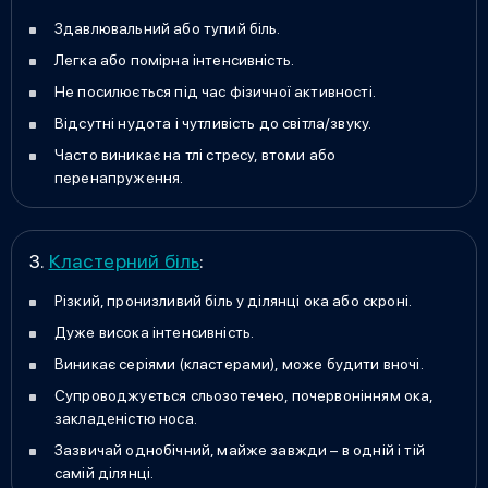
Здавлювальний або тупий біль.
Легка або помірна інтенсивність.
Не посилюється під час фізичної активності.
Відсутні нудота і чутливість до світла/звуку.
Часто виникає на тлі стресу, втоми або
перенапруження.
3.
Кластерний біль
:
Різкий, пронизливий біль у ділянці ока або скроні.
Дуже висока інтенсивність.
Виникає серіями (кластерами), може будити вночі.
Супроводжується сльозотечею, почервонінням ока,
закладеністю носа.
Зазвичай однобічний, майже завжди – в одній і тій
самій ділянці.