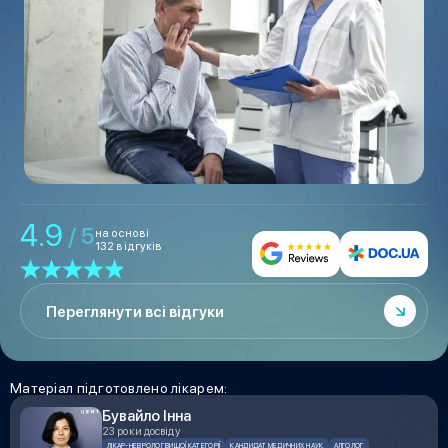
4.9
/ 5
на основі
132 відгуків
Переглянути всі відгуки
Матеріал підготовлено лікарем:
Бувайло Інна
23 роки досвіду
ЛІКАР-НЕВРОЛОГ ВИЩОЇ КАТЕГОРІЇ
КАНДИДАТ МЕДИЧНИХ НАУК
АЛГОЛОГ