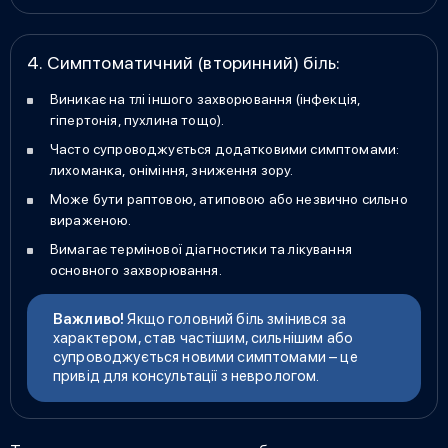
4. Симптоматичний (вторинний) біль:
Виникає на тлі іншого захворювання (інфекція,
гіпертонія, пухлина тощо).
Часто супроводжується додатковими симптомами:
лихоманка, оніміння, зниження зору.
Може бути раптовою, атиповою або незвично сильно
вираженою.
Вимагає термінової діагностики та лікування
основного захворювання.
Важливо!
Якщо головний біль змінився за
характером, став частішим, сильнішим або
супроводжується новими симптомами – це
привід для консультації з неврологом.