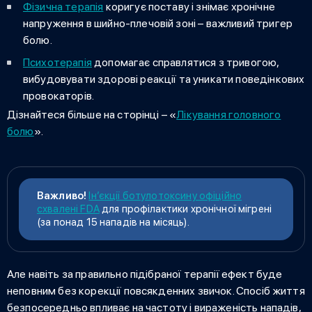
Фізична терапія
коригує поставу і знімає хронічне
напруження в шийно-плечовій зоні – важливий тригер
болю.
Психотерапія
допомагає справлятися з тривогою,
вибудовувати здорові реакції та уникати поведінкових
провокаторів.
Дізнайтеся більше на сторінці – «
Лікування головного
болю
».
Важливо!
Ін’єкції ботулотоксину офіційно
схвалені FDA
для профілактики хронічної мігрені
(за понад 15 нападів на місяць).
Але навіть за правильно підібраної терапії ефект буде
неповним без корекції повсякденних звичок. Спосіб життя
безпосередньо впливає на частоту і вираженість нападів,