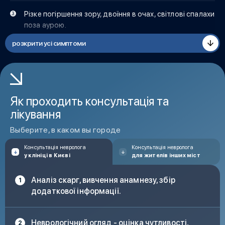
Різке погіршення зору, двоїння в очах, світлові спалахи
поза аурою.
розкрити усі симптоми
Оніміння обличчя, рук або ніг, відчуття поколювання
або паралічу.
Підвищення температури тіла.
Як проходить консультація та
лікування
Выберите, в каком вы городе
Консультація невролога
Консультація невролога
у клініці в Києві
для жителів інших міст
Аналіз скарг, вивчення анамнезу, збір
додаткової інформації.
Неврологічний огляд - оцінка чутливості,