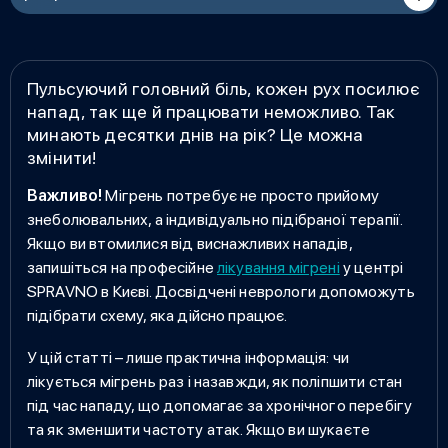
Пульсуючий головний біль, кожен рух посилює
напад, так ще й працювати неможливо. Так
минають десятки днів на рік? Це можна
змінити!
Важливо!
Мігрень потребує не просто прийому
знеболювальних, а індивідуально підібраної терапії.
Якщо ви втомилися від виснажливих нападів,
запишіться на професійне
лікування мігрені
у центрі
SPRAVNO в Києві. Досвідчені неврологи допоможуть
підібрати схему, яка дійсно працює.
У цій статті – лише практична інформація:
чи
лікується мігрень
раз і назавжди, як поліпшити стан
під час нападу, що допомагає за хронічного перебігу
та як зменшити частоту атак. Якщо ви шукаєте