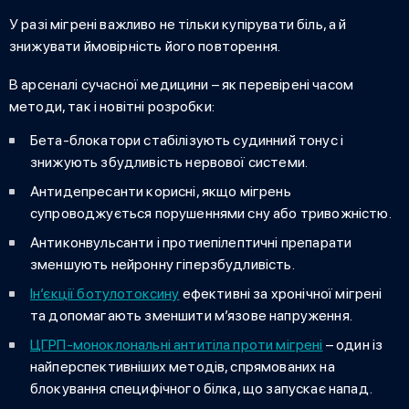
У разі мігрені важливо не тільки купірувати біль, а й
знижувати ймовірність його повторення.
В арсеналі сучасної медицини – як перевірені часом
методи, так і новітні розробки:
Бета-блокатори стабілізують судинний тонус і
знижують збудливість нервової системи.
Антидепресанти корисні, якщо мігрень
супроводжується порушеннями сну або тривожністю.
Антиконвульсанти і протиепілептичні препарати
зменшують нейронну гіперзбудливість.
Ін’єкції ботулотоксину
ефективні за хронічної мігрені
та допомагають зменшити м’язове напруження.
ЦГРП-моноклональні антитіла проти мігрені
– один із
найперспективніших методів, спрямованих на
блокування специфічного білка, що запускає напад.