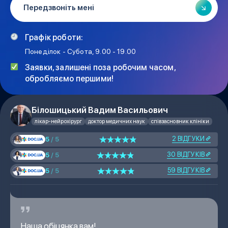
Графік роботи:
Понеділок - Субота, 9.00 - 19.00
Заявки, залишені поза робочим часом,
обробляємо першими!
Білошицький Вадим Васильович
лікар-нейрохірург
доктор медичних наук
співзасновник клініки
2 ВІДГУКИ
5
/ 5
30 ВІДГУКІВ
5
/ 5
59 ВІДГУКІВ
5
/ 5
Наша обіцянка вам!