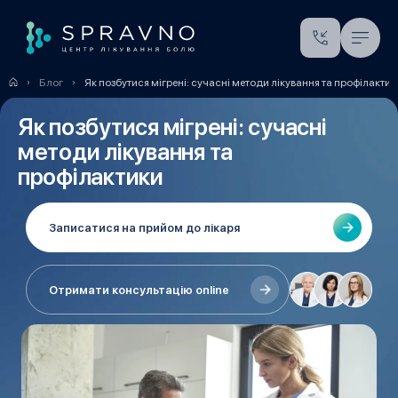
Блог
Як позбутися мігрені: сучасні методи лікування та профілактик
Як позбутися мігрені: сучасні
методи лікування та
профілактики
Записатися на прийом до лікаря
Отримати консультацію online