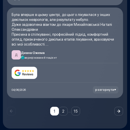
Була вперше в цьому центрі, до цього лікувалася у інших
декількох неврологів, але результату небуло.
Дуже задоволена візитом до лікаря Михайловської Наталі
Олександрівни
Приємна в спілкуванні, професійний підхід, комфортний
огляд, призначеного декілька етапів лікування, враховуючи
всі мої особливості.
На другій день лікування – вже є зменшення мого болю
Диана Ожема
Сміливо раджу цю клініку та лікаря!
Д
верифікований пацієнт
розгорнути
04/06/2026
…
1
2
15