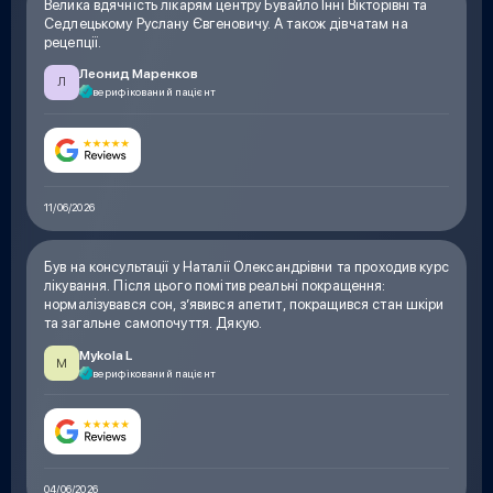
Велика вдячність лікарям центру Бувайло Інні Вікторівні та
Седлецькому Руслану Євгеновичу. А також дівчатам на
рецепції.
Леонид Маренков
Л
верифікований пацієнт
11/06/2026
Був на консультації у Наталії Олександрівни та проходив курс
лікування. Після цього помітив реальні покращення:
нормалізувався сон, з’явився апетит, покращився стан шкіри
та загальне самопочуття. Дякую.
Mykola L
M
верифікований пацієнт
04/06/2026