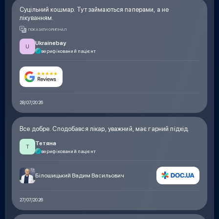
Суцільний кошмар. Тут займаються паперами, а не
лікуванням.
ПОКАЗАТИ ОРИГІНАЛ
Ukrainebay
U
верифікований пацієнт
28/07/2026
Все добре. Сподобався лікар, уважний, має гарний підхід.
Тетяна
Т
верифікований пацієнт
Білошицький Вадим Васильович
27/07/2026