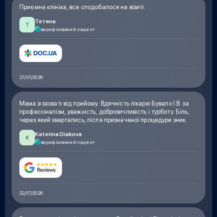
Приємна клініка, все сподобалося на візиті.
Тетяна
Т
верифікований пацієнт
27/07/2026
Мама в захваті від прийому. Вдячність лікарю Бувало І.В. за
професіоналізм, уважність, доброзичливість і турботу. Біль,
через який звертались, після призначеної процедури зник.
Katerina Diakova
K
верифікований пацієнт
22/07/2026