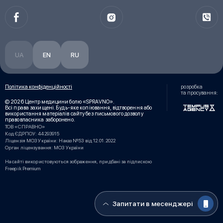
UA
EN
RU
Політика конфіденційності
розробка
та просування:
© 2026 Центр медицини болю «SPRAVNO».
Всі права захищені. Будь-яке копіювання, відтворення або
використання матеріалів сайту без письмового дозволу
правовласника заборонено.
ТОВ «СПРАВНО»
Код ЄДРПОУ: 44293915
Ліцензія МОЗ України: Наказ №53 від 12.01.2022
Орган ліцензування: МОЗ України
На сайті використовуються зображення, придбані за підпискою
Freepik Premium
Запитати в месенджері