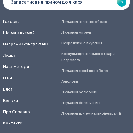
Записатися на прийом до лікаря
Головна
Лікування головного болю
Що ми лікуємо?
Лікування мігрені
Неврологічне лікування
Напрями і консультації
Консультація головного лікаря
Лікарі
невролога
Наші методи
Лікування хронічного болю
Ціни
Алгологія
Блог
Лікування болю в шиї
Відгуки
Лікування болю в спині
Про Справно
Лікування тригемінальної невралгії
Контакти