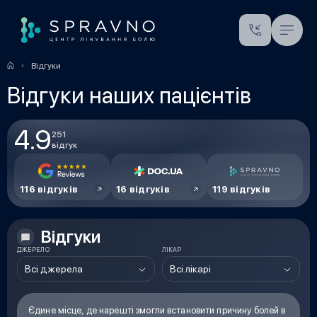
Відгуки
Відгуки наших пацієнтів
4.9
251
відгук
116 відгуків
16 відгуків
119 відгуків
Відгуки
ДЖЕРЕЛО
ЛІКАР
Всі джерела
Всі лікарі
Єдине місце, де нарешті змогли встановити причину болей в