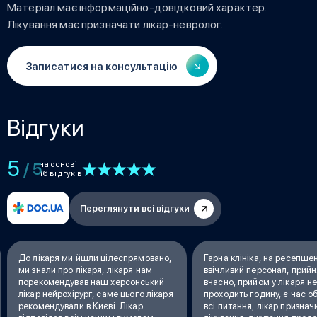
Матеріал має інформаційно-довідковий характер.
Лікування має призначати лікар-невролог.
Записатися на консультацію
Відгуки
5
на основі
/ 5
16 відгуків
Переглянути всі відгуки
До лікаря ми йшли цілеспрямовано,
Гарна клініка, на ресепше
ми знали про лікаря, лікаря нам
ввічливий персонал, прий
порекомендував наш херсонський
вчасно, прийом у лікаря н
лікар нейрохірург, саме цього лікаря
проходить годину, є час о
рекомендували в Києві. Лікар
всі питання, лікар признач