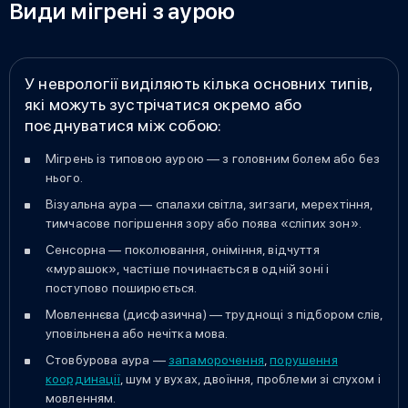
Види мігрені з аурою
У неврології виділяють кілька основних типів,
які можуть зустрічатися окремо або
поєднуватися між собою:
Мігрень із типовою аурою — з головним болем або без
нього.
Візуальна аура — спалахи світла, зигзаги, мерехтіння,
тимчасове погіршення зору або поява «сліпих зон».
Сенсорна — поколювання, оніміння, відчуття
«мурашок», частіше починається в одній зоні і
поступово поширюється.
Мовленнєва (дисфазична) — труднощі з підбором слів,
уповільнена або нечітка мова.
Стовбурова аура —
запаморочення
,
порушення
координації
, шум у вухах, двоїння, проблеми зі слухом і
мовленням.