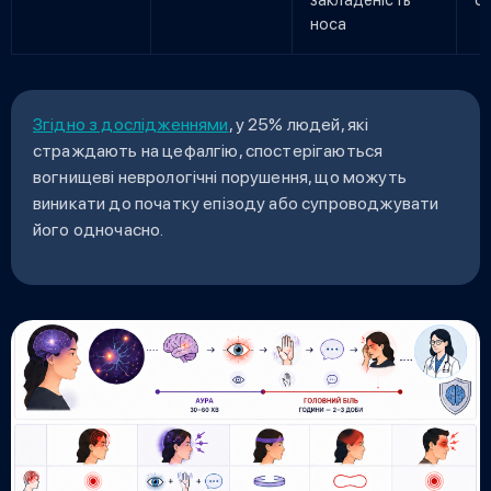
закладеність
с
носа
Згідно з дослідженнями
, у 25% людей, які
страждають на цефалгію, спостерігаються
вогнищеві неврологічні порушення, що можуть
виникати до початку епізоду або супроводжувати
його одночасно.