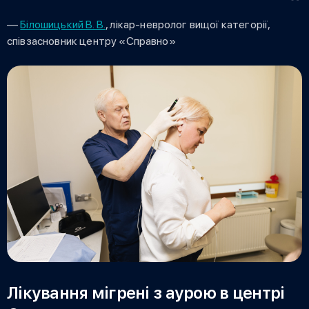
—
Білошицький В. В.
, лікар-невролог вищої категорії,
співзасновник центру «Справно»
Лікування мігрені з аурою в центрі