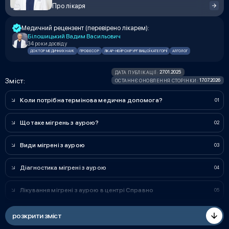
Про лікаря
Медичний рецензент (перевірено лікарем):
Білошицький Вадим Васильович
34 роки досвіду
ДОКТОР МЕДИЧНИХ НАУК
ПРОФЕСОР
ЛІКАР-НЕЙРОХІРУРГ ВИЩОЇ КАТЕГОРІЇ
АЛГОЛОГ
27.01.2025
ДАТА ПУБЛІКАЦІЇ:
Зміст:
17.07.2026
ОСТАННЄ ОНОВЛЕННЯ СТОРІНКИ:
Коли потрібна термінова медична допомога?
Що таке мігрень з аурою?
Види мігрені з аурою
Діагностика мігрені з аурою
Лікування мігрені з аурою в центрі Справно
розкрити зміст