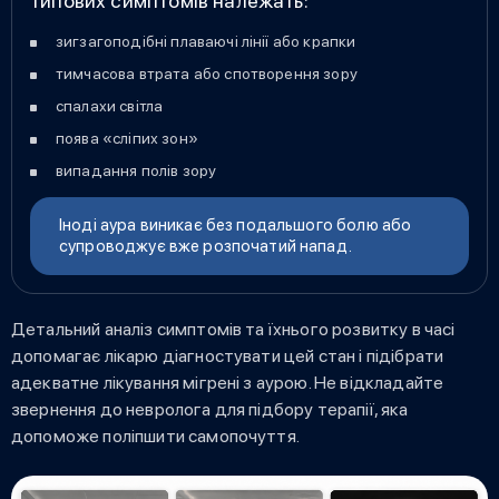
типових симптомів належать:
зигзагоподібні плаваючі лінії або крапки
тимчасова втрата або спотворення зору
спалахи світла
поява «сліпих зон»
випадання полів зору
Іноді аура виникає без подальшого болю або
супроводжує вже розпочатий напад.
Детальний аналіз симптомів та їхнього розвитку в часі
допомагає лікарю діагностувати цей стан і підібрати
адекватне лікування мігрені з аурою. Не відкладайте
звернення до невролога для підбору терапії, яка
допоможе поліпшити самопочуття.