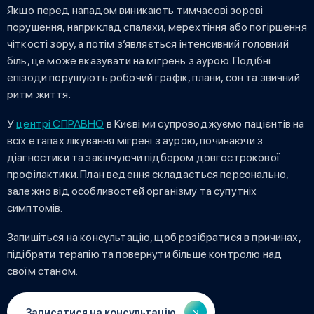
Якщо перед нападом виникають тимчасові зорові
порушення, наприклад спалахи, мерехтіння або погіршення
чіткості зору, а потім з’являється інтенсивний головний
біль, це може вказувати на мігрень з аурою. Подібні
епізоди порушують робочий графік, плани, сон та звичний
ритм життя.
У
центрі СПРАВНО
в Києві ми супроводжуємо пацієнтів на
всіх етапах лікування мігрені з аурою, починаючи з
діагностики та закінчуючи підбором довгострокової
профілактики. План ведення складається персонально,
залежно від особливостей організму та супутніх
симптомів.
Запишіться на консультацію, щоб розібратися в причинах,
підібрати терапію та повернути більше контролю над
своїм станом.
Записатися на консультацію