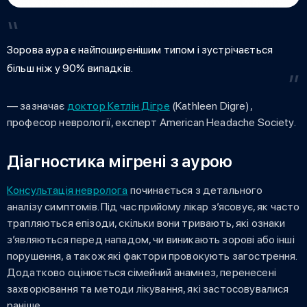
Зорова аура є найпоширенішим типом і зустрічається
більш ніж у 90% випадків.
— зазначає
доктор Кетлін Дігре
(Kathleen Digre),
професор неврології, експерт American Headache Society.
Діагностика мігрені з аурою
Консультація невролога
починається з детального
аналізу симптомів. Під час прийому лікар з’ясовує, як часто
трапляються епізоди, скільки вони тривають, які ознаки
з’являються перед нападом, чи виникають зорові або інші
порушення, а також які фактори провокують загострення.
Додатково оцінюється сімейний анамнез, перенесені
захворювання та методи лікування, які застосовувалися
раніше.