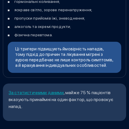
гормональні коливання;
яскраве світло, зорове перенапруження;
пропуски прийомів їжі, зневоднення;
алкоголь та окремі продукти;
фізична перевтома.
Ці тригери підвищують ймовірність нападів,
тому підхід до причин та лікування мігрені з
аурою передбачає не лише контроль симптомів,
а й врахування індивідуальних особливостей.
За статистичними даними
, майже 75 % пацієнтів
вказують принаймні на один фактор, що провокує
напад.