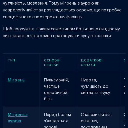
чутливість, мовлення. Тому мігрень з аурою як
неврологічний стан розглядається окремо, що потребує
специфічного спостереження фахівця.
Щоб зрозуміти, з яким саме типом больового синдрому
ви стикаєтеся, важливо враховувати супутні ознаки.
ТИП
ОСНОВНІ
ДОДАТКОВІ
О
ПРОЯВИ
ОЗНАКИ
Мігрень
Пульсуючий,
Нудота,
Т
частіше
чутливість до
кі
однобічний
світла та звуку
до
біль
Мігрень з
Перед болем
Спалахи світла,
С
аурою
з’являються
оніміння,
в
зорові,
поколювання,
3