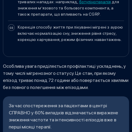
тривалих нападах: наприклад,
ботулінотерапія
для
зниження м’язового та больового компонента, а
також препарати, що впливають на CGRP.
Корекція способу життя при лікуванні мігрені з аурою
включає нормалізацію сну, зниження рівня стресу,
корекцію харчування, режим фізичних навантажень.
Особлива увага приділяється профілактиці ускладнень, у
тому числі мігренозного статусу. Це стан, при якому
епізод триває понад 72 години або повертається хвилями
без повного полегшення між епізодами.
За час спостереження за пацієнтами в центрі
СПРАВНО у 60% випадків відзначається виражене
зниження частоти та інтенсивності епізодів вже в
перші місяці терапії.