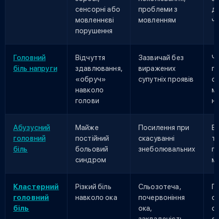
сенсорні або
проблеми з
до
мовленнєві
мовленням
ч
порушення
Головний
Відчуття
Зазвичай без
Ч
біль напруги
здавлювання,
виражених
по
«обруч»
супутніх проявів
с
навколо
м
голови
н
Абузусний
Майже
Посилення при
В
головний
постійний
скасуванні
тл
біль
больовий
знеболювальних
п
синдром
м
Кластерний
Різкий біль
Сльозотеча,
П
головний
навколо ока
почервоніння
се
біль
ока,
од