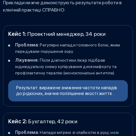
Приклади нижче демонструють результати роботи в
клінічній практиці СПРАВНО:
Кейс 1:
Проектний менеджер, 34 роки
Проблема:
Регулярні напади головного болю, яким
передували порушення зору.
Лікування:
Після діагностики лікар підібрав
індивідуальну схему купірування дискомфорту та
профілактичну терапію (моноклональні антитіла).
Результат: виражене зниження частоти нападів
до рідкісних, значне поліпшення якості життя.
Кейс 2:
Бухгалтер, 42 роки
Проблема:
Напади мігрені зі слабкістю в руці, нозі.