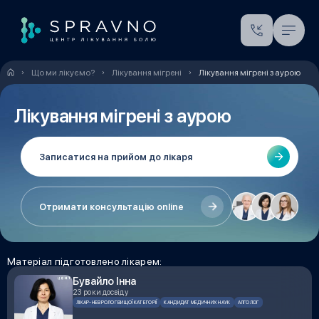
Що ми лікуємо?
Лікування мігрені
Лікування мігрені з аурою
Лікування мігрені з аурою
Записатися на прийом до лікаря
Отримати консультацію online
Матеріал підготовлено лікарем:
Бувайло Інна
23 роки досвіду
ЛІКАР-НЕВРОЛОГ ВИЩОЇ КАТЕГОРІЇ
КАНДИДАТ МЕДИЧНИХ НАУК
АЛГОЛОГ