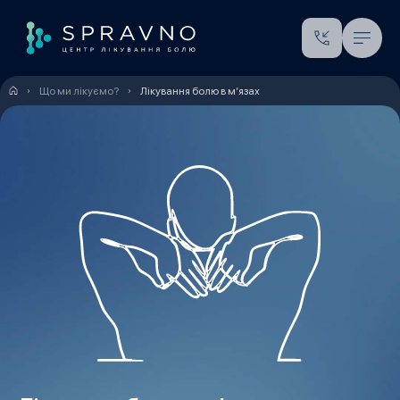
Що ми лікуємо?
Лікування болю в м’язах