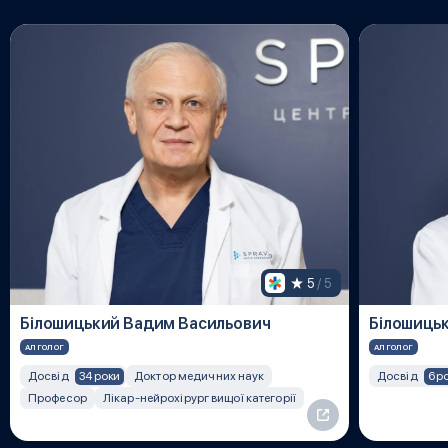
5
 / 5
Білошицький Вадим Васильович
Білошиць
АЛГОЛОГ
АЛГОЛОГ
34 роки
6 р
Досвід
Доктор медичних наук
Досвід
Професор
Лікар-нейрохірург вищої категорії