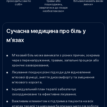
проходить сам по
травм або
біль викликають вікові
собі»
пошкоджень,
зміни»
звертатися до лікаря
необов’язково»
Сучасна медицина про біль у
м’язах
М’язовий біль може виникати з різних причин, зокрема
через перенапруження, травми, запальні процеси або
хронічні захворювання;
Лікування поєднує різні підходи для відновлення
м’язової функції, зняття дискомфорту та зміцнення
м’язового корсета;
Індивідуальний план терапії забезпечує
скоординоване та ефективне лікування;
Важливим елементом є підтримка пацієнта на всіх
етапах терапії та навчання безпечних методів роботи