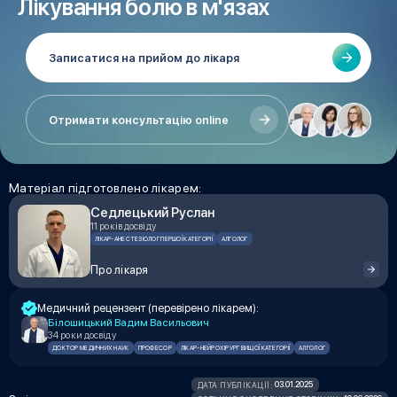
Лікування болю в м'язах
Записатися на прийом до лікаря
Отримати консультацію online
Матеріал підготовлено лікарем:
Седлецький Руслан
11 років досвіду
ЛІКАР-АНЕСТЕЗІОЛОГ ПЕРШОЇ КАТЕГОРІЇ
АЛГОЛОГ
Про лікаря
Медичний рецензент (перевірено лікарем):
Білошицький Вадим Васильович
34 роки досвіду
ДОКТОР МЕДИЧНИХ НАУК
ПРОФЕСОР
ЛІКАР-НЕЙРОХІРУРГ ВИЩОЇ КАТЕГОРІЇ
АЛГОЛОГ
03.01.2025
ДАТА ПУБЛІКАЦІЇ: