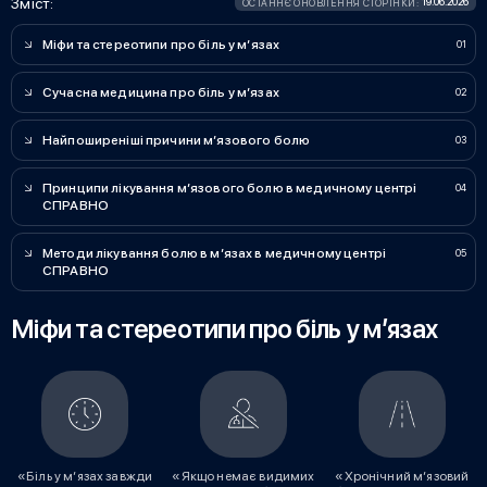
Зміст:
19.06.2026
ОСТАННЄ ОНОВЛЕННЯ СТОРІНКИ:
Міфи та стереотипи про біль у м’язах
Сучасна медицина про біль у м’язах
Найпоширеніші причини м’язового болю
Принципи лікування м’язового болю в медичному центрі
СПРАВНО
Методи лікування болю в м’язах в медичному центрі
СПРАВНО
Міфи та стереотипи про біль у м’язах
«Біль у м’язах завжди
«Якщо немає видимих
«Хронічний м’язовий