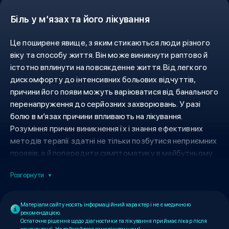
постановки точного діагнозу та підбору ефективного
Біль у м’язах та його лікування
лікування болю в м’язах.
Це поширене явище, з яким стикаються люди різного
віку та способу життя. Він може виникнути раптово й
істотно вплинути на повсякденне життя. Від легкого
дискомфорту до інтенсивних больових відчуттів,
причини його появи можуть варіюватися від банального
перенапруження до серйозних захворювань. У разі
болю в м’язах причини впливають на лікування.
Розуміння причин виникнення їх і знання ефективних
методів терапії здатні не тільки позбутися неприємних
проявів, а й попередити симптоматику в майбутньому.
Розгорнути
Матеріали сайту носять інформаційний характер і не є медичною
рекомендацією.
Остаточне рішення щодо діагностики та лікування приймає лікар після