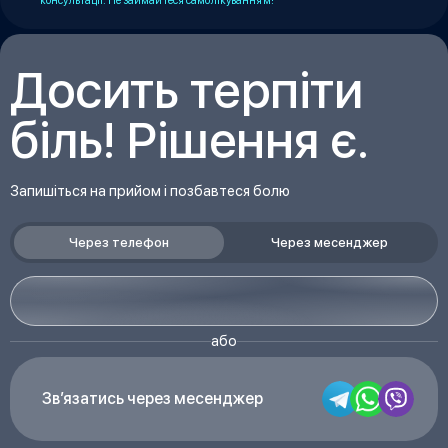
консультації. Не займайтеся самолікуванням!
Досить терпіти
біль! Рішення є.
Запишіться на прийом і позбавтеся болю
Через телефон
Через месенджер
Причини м’язового болю
або
Це патологічне і неприємне захворювання, яке буває
Звʼязатись через месенджер
спричинене різноманітними чинниками, і розуміння
їхнього походження допомагає підібрати