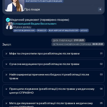
ЛІКАР ФІЗИЧНОЇ ТА РЕАБІЛІТАЦІЙНОЇ МЕДИЦИНИ
Про лікаря
Медичний рецензент (перевірено лікарем):
Білошицький Вадим Васильович
34 роки досвіду
ДОКТОР МЕДИЧНИХ НАУК
ПРОФЕСОР
ЛІКАР-НЕЙРОХІРУРГ ВИЩОЇ КАТЕГОРІЇ
АЛГОЛОГ
27.01.2025
ДАТА ПУБЛІКАЦІЇ:
Зміст:
08.06.2026
ОСТАННЄ ОНОВЛЕННЯ СТОРІНКИ:
Міфи та стереотипи про реабілітацію після травм
Сучасна медицина про реабілітацію після травм
Найпоширеніші причини необхідності реабілітації після
травм
Принципи лікування (реабілітації) після травм у медичному
центрі СПРАВНО
Методи лікування та реабілітації після травм в медичному