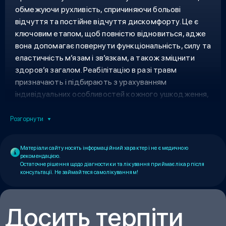
обмежуючи рухливість, спричиняючи больові
відчуття та постійне відчуття дискомфорту. Це є
ключовим етапом, щоб повністю відновиться, адже
вона допомагає повернути функціональність, силу та
еластичність м’язам і зв’язкам, а також зміцнити
здоров’я загалом
. Реабілітацію в разі травм
призначають і підбирають з урахуванням
індивідуальних особливостей кожного ушкодження,
а також рівня здоров’я і рівня підготовленості
потерпілого.
Розгорнути
Матеріали сайту носять інформаційний характер і не є медичною
рекомендацією.
Остаточне рішення щодо діагностики та лікування приймає лікар після
консультації. Не займайтеся самолікуванням!
Досить терпіти