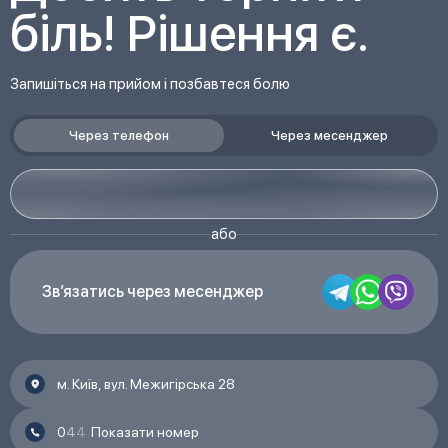
біль! Рішення є.
Запишіться на прийом і позбавтеся болю
Через телефон
Через месенджер
або
Що таке лікування після травм
Звʼязатись через месенджер
Внаслідок отриманих ушкоджень можуть бути
зруйновані структури організму, зокрема кістки,
м’язи
,
суглоби
та інші тканини. Тому важливо не лише
вилікувати ушкодження, а й пройти правильну
м. Київ, вул. Межигірська 28
реабілітацію, щоб відновити функціональність тіла
та повернутися до звичного й повноцінного життя з
0
4
4
Показати номер
нормальною активністю.