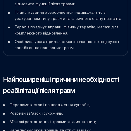
відновити функції після травми.
План лікування розробляється індивідуально з
урахуванням типу травми та фізичного стану пацієнта.
Терапія поєднує вправи, фізичну терапію, масаж для
комплексного відновлення.
Особлива увага приділяється навчанню техніці рухів і
запобіганню повторних травм.
Найпоширеніші причини необхідності
реабілітації після травм
Переломи кісток і пошкодження суглобів;
Розриви зв’язок і сухожиль;
М’язові розтягнення і травми м’яких тканин;
Черепно-мозкові травми та струси мозку;