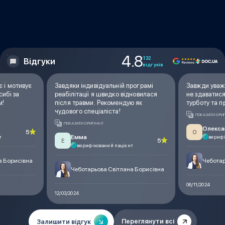
4.8
132
Відгуки
відгуків
 і мотивує
Завдяки індивідуальній програмі
Завжди уважн
сибі за
реабілітації я швидко відновилася
не здаватися
м!
після травми. Рекомендую як
турботу та п
чудового спеціаліста!
ПОКАЗАТИ ОРИ
ПОКАЗАТИ ОРИГІНАЛ
Олекс
5
О
т
Емма
верифі
5
Е
верифікований пацієнт
а Борисівна
Чеботар
Чеботарьова Світлана Борисівна
06/11/2024
12/03/2024
Переглянути всі
Залишити відгук