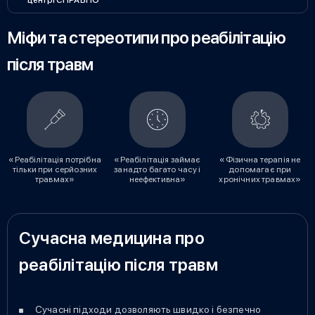
центрі СПРАВНО
Міфи та стереотипи про реабілітацію
після травм
«Реабілітація потрібна
«Реабілітація займає
«Фізична терапія не
тільки при серйозних
занадто багато часу і
допомагає при
травмах»
неефективна»
хронічних травмах»
Сучасна медицина про
реабілітацію після травм
Сучасні підходи дозволяють швидко і безпечно