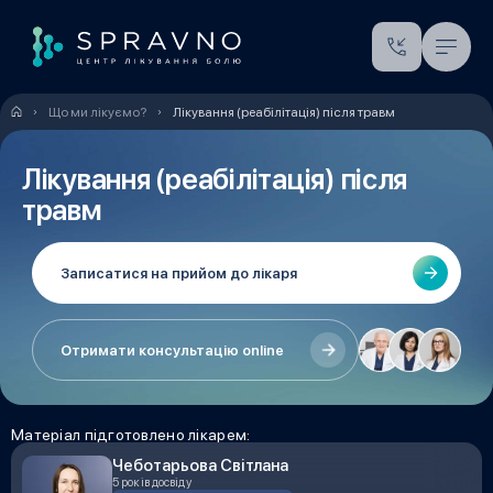
Що ми лікуємо?
Лікування (реабілітація) після травм
Лікування (реабілітація) після
травм
Записатися на прийом до лікаря
Отримати консультацію online
Матеріал підготовлено лікарем:
Чеботарьова Світлана
5 років досвіду