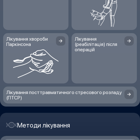
Лікування хвороби
Лікування
Паркінсона
(реабілітація) після
операцій
Лікування посттравматичного стресового розладу
(ПТСР)
Методи лікування