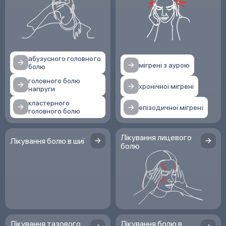
абузусного головного
мігрені з аурою
болю
головного болю
хронічної мігрені
напруги
кластерного
епізодичної мігрені
головного болю
Лікування лицевого
Лікування болю в шиї
болю
Лікування тазового
Лікування болю в