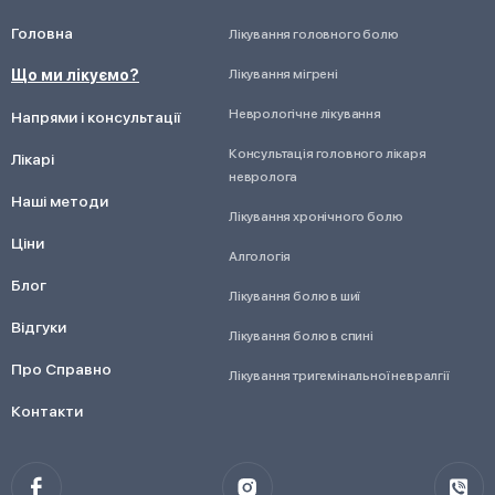
Головна
Лікування головного болю
Що ми лікуємо?
Лікування мігрені
Неврологічне лікування
Напрями і консультації
Консультація головного лікаря
Лікарі
невролога
Наші методи
Лікування хронічного болю
Ціни
Алгологія
Блог
Лікування болю в шиї
Відгуки
Лікування болю в спині
Про Справно
Лікування тригемінальної невралгії
Контакти