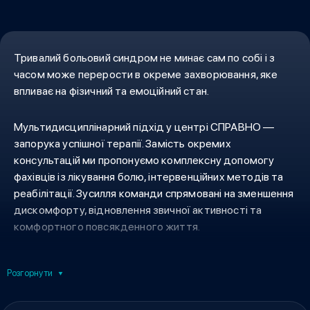
Тривалий больовий синдром не минає сам по собі і з
часом може перерости в окреме захворювання, яке
впливає на фізичний та емоційний стан.
Мультидисциплінарний підхід у центрі СПРАВНО —
запорука успішної терапії. Замість окремих
консультацій ми пропонуємо комплексну допомогу
фахівців із лікування болю, інтервенційних методів та
реабілітації. Зусилля команди спрямовані на зменшення
дискомфорту, відновлення звичної активності та
комфортного повсякденного життя.
Запишіться на первинний прийом до фахівця центру
Розгорнути
СПРАВНО, щоб з’ясувати справжню причину вашого
захворювання та скласти покроковий план повернення