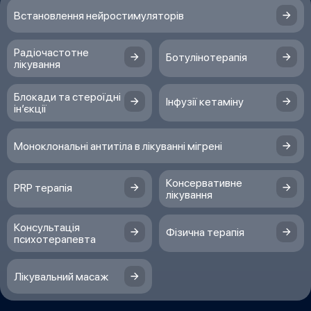
Встановлення нейростимуляторів
Радіочастотне
Ботулінотерапія
лікування
Блокади та стероїдні
Інфузії кетаміну
ін’єкції
Моноклональні антитіла в лікуванні мігрені
Консервативне
PRP терапія
лікування
Консультація
Фізична терапія
психотерапевта
Лікувальний масаж