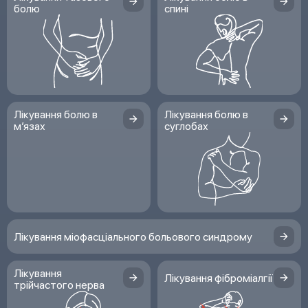
болю
спині
Лікування болю в
Лікування болю в
м’язах
суглобах
Лікування міофасціального больового синдрому
Лікування
Лікування фіброміалгії
трійчастого нерва