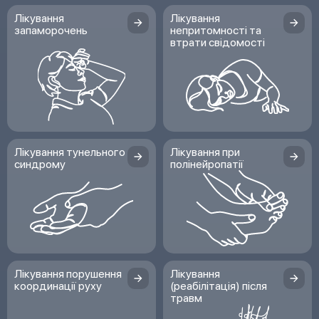
Лікування
Лікування
запаморочень
непритомності та
втрати свідомості
Лікування тунельного
Лікування при
синдрому
полінейропатії
Лікування порушення
Лікування
координації руху
(реабілітація) після
травм