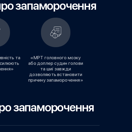
про запаморочення​
вність та
«МРТ головного мозку
посилюють
або доплер судин голови
чення»
та шиї завжди
дозволяють встановити
причину запаморочення»
ро запаморочення