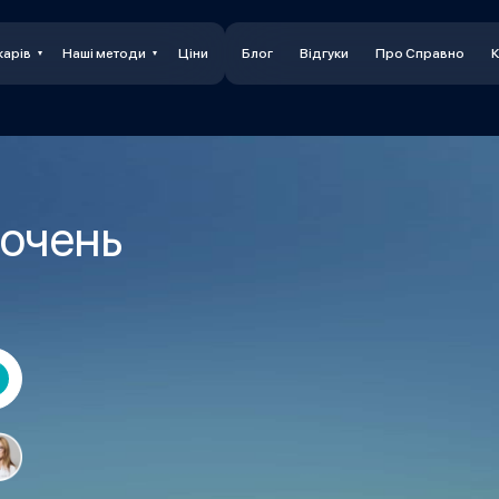
карів
Наші методи
Ціни
Блог
Відгуки
Про Справно
К
рочень