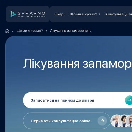
Лікарі
Що ми лікуємо?
Консультації лі
Що ми лікуємо?
Лікування запаморочень
Лікування запамо
Записатися на прийом до лікаря
Отримати консультацію online