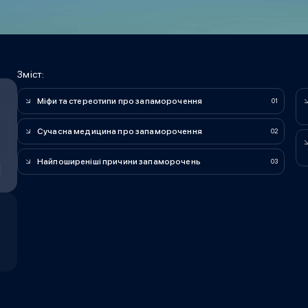
Зміст:
Міфи та стереотипи про запаморочення​
Сучасна медицина про запаморочення
Найпоширеніші причини запаморочень