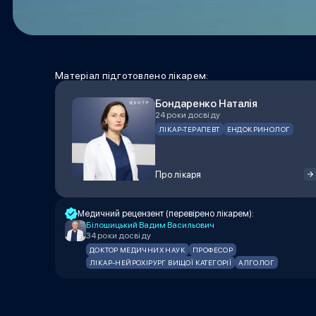
Матеріал підготовлено лікарем:
Бондаренко Наталія
24 роки досвіду
ЛІКАР-ТЕРАПЕВТ
ЕНДОКРИНОЛОГ
Про лікаря
Медичний рецензент (перевірено лікарем):
Білошицький Вадим Васильович
34 роки досвіду
ДОКТОР МЕДИЧНИХ НАУК
ПРОФЕСОР
ЛІКАР-НЕЙРОХІРУРГ ВИЩОЇ КАТЕГОРІЇ
АЛГОЛОГ