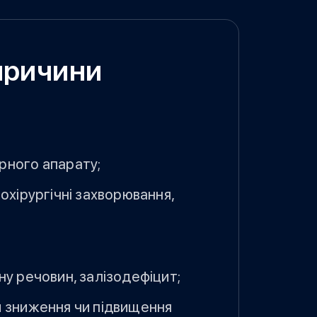
причини
рного апарату;
охірургічні захворювання,
у речовин, залізодефіцит;
 зниження чи підвищення