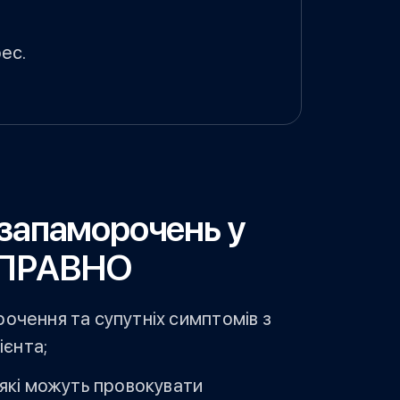
ес.
 запаморочень у
СПРАВНО
чення та супутніх симптомів з
ієнта;
які можуть провокувати