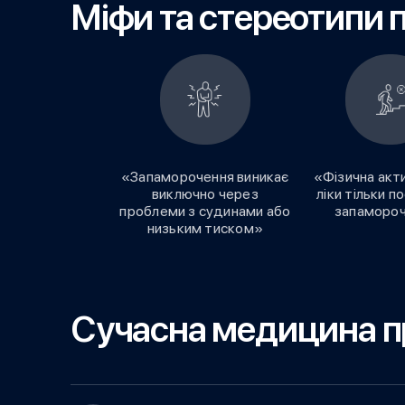
Міфи та стереотипи 
«Запаморочення виникає
«Фізична акти
виключно через
ліки тільки 
проблеми з судинами або
запаморо
низьким тиском»
Сучасна медицина п