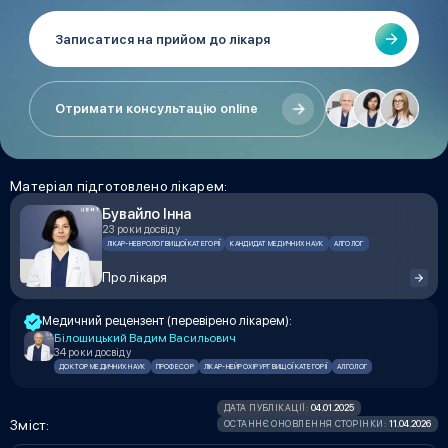
Записатися на прийом до лікаря
Отримати консультацію online
Матеріал підготовлено лікарем:
Бувайло Інна
23 роки досвіду
ЛІКАР-НЕВРОЛОГ ВИЩОЇ КАТЕГОРІЇ
КАНДИДАТ МЕДИЧНИХ НАУК
АЛГОЛОГ
Про лікаря
Медичний рецензент (перевірено лікарем):
Білошицький Вадим Васильович
34 роки досвіду
ДОКТОР МЕДИЧНИХ НАУК
ПРОФЕСОР
ЛІКАР-НЕЙРОХІРУРГ ВИЩОЇ КАТЕГОРІЇ
АЛГОЛОГ
04.01.2025
ДАТА ПУБЛІКАЦІЇ:
Зміст:
11.04.2026
ОСТАННЄ ОНОВЛЕННЯ СТОРІНКИ: