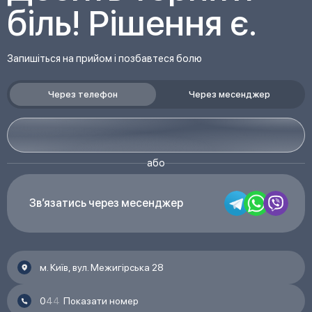
біль! Рішення є.
Запишіться на прийом і позбавтеся болю
Через телефон
Через месенджер
або
Що таке терапія PRP?
Звʼязатись через месенджер
Це внутрішньосуглобові ін’єкції плазми, збагаченої
тромбоцитами, яка виготовляється безпосередньо
з крові пацієнта. У плазмі міститься велика кількість
факторів росту та біологічно активних молекул, які
м. Київ, вул. Межигірська 28
ще називають цитокінами. Ці речовини
безпосередньо впливають на процеси загоєння та
0
4
4
Показати номер
відновлення тканин суглобів. Процедура введення