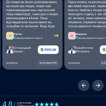
До лікаря ми йшли цілеспрямовано,
Гарна клініка, на ресепше
ми знали про лікаря, лікаря нам
ввічливий персонал, прий
порекомендував наш херсонський
вчасно, прийом у лікаря н
лікар нейрохірург, саме цього лікаря
проходить годину, є час о
рекомендували в Києві. Лікар
всі питання, лікар признач
відповідав всім нашим вимогам,
лікування, лікування прод
потребам та питанням. Якщо буде
очікую результат лікування
потрібно, будемо обовʼязково
зауважень до лікаря не бу
Євген
Марина
звертатися ще
5
Є
М
верифікований пацієнт
верифікований пацієнт
Білошицький
Бувайло Інна
Вадим
Вікторівна
Васильович
розгорнути
ро
02/10/2024
14/03/2024
4.8
на основі
/ 5
116 відгуків