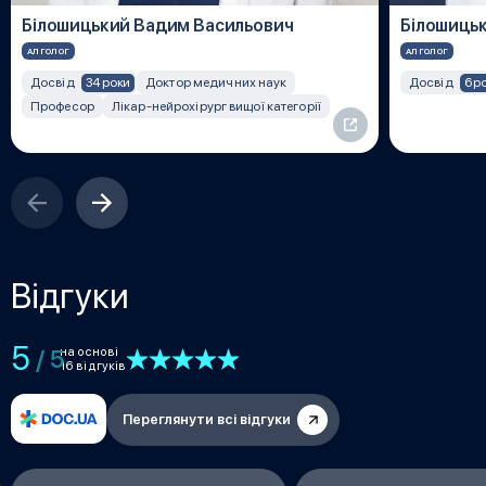
Білошицький Вадим Васильович
Білошиць
АЛГОЛОГ
АЛГОЛОГ
34 роки
6 р
Досвід
Доктор медичних наук
Досвід
Професор
Лікар-нейрохірург вищої категорії
Відгуки
5
на основі
/ 5
16 відгуків
Переглянути всі відгуки