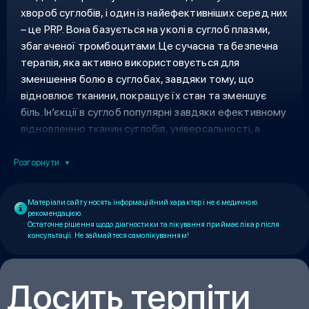
хвороб суглобів, і один із найефективніших серед них
– це PRP. Вона базується на уколі в суглоб плазми,
збагаченої тромбоцитами. Це сучасна та безпечна
терапія, яка активно використовується для
зменшення болю в суглобах, завдяки тому, що
відновлює тканини, покращує їх стан та зменшує
біль. Ін’єкції в суглоб популярні завдяки ефективному
відновленню тканин суглобів, універсальності, а
також практично повній відсутності побічних
реакцій.
Розгорнути
Матеріали сайту носять інформаційний характер і не є медичною
рекомендацією.
Остаточне рішення щодо діагностики та лікування приймає лікар після
консультації. Не займайтеся самолікуванням!
Досить терпіти