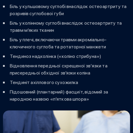
Біль у кульшовому суглобі внаслідок остеоартриту та
розривів суглобової губи
Біль у колінному суглобі внаслідок остеоартриту та
травм м’яких тканин
Біль у плечі, включаючи травми акроміально-
ключичного суглоба та ротаторної манжети
Тендиноз надколінка («коліно стрибуна»)
Відновлення передньої схрещеної зв’язки та
присередньої обхідної зв’язки коліна
Тендиніт ахіллового сухожилка
Підошовний (плантарний) фасциїт, відомий за
народною назвою «п’яткова шпора»