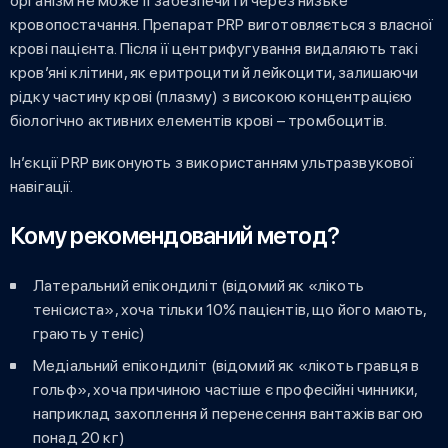
організм не може її забезпечити через низьке
кровопостачання. Препарат PRP виготовляється з власної
крові пацієнта. Після її центрифугування видаляють такі
кров’яні клітини, як еритроцити й лейкоцити, залишаючи
рідку частину крові (плазму) з високою концентрацією
біологічно активних елементів крові – тромбоцитів.
Ін’єкції PRP виконують з використанням ультразвукової
навігації.
Кому рекомендований метод?
Латеральний епікондиліт (відомий як «лікоть
тенісиста», хоча тільки 10% пацієнтів, що його мають,
грають у теніс)
Медіальний епікондиліт (відомий як «лікоть гравця в
гольф», хоча причиною частіше є професійні чинники,
наприклад захоплення й перенесення вантажів вагою
понад 20 кг)