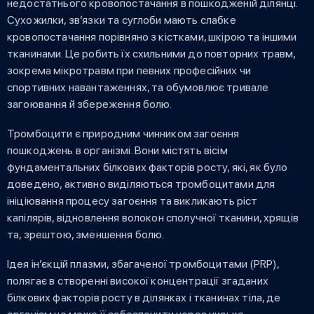
недостатнього кровопостачання в пошкодженій ділянці.
Сухожилки, зв’язки та суглоби мають слабке
кровопостачання порівняно з кістками, шкірою та іншими
тканинами. Це робить їх схильними до повторних травм,
зокрема мікротравм при певних професійних чи
спортивних навантаженнях, та обумовлює тривале
загоювання й збереження болю.
Тромбоцити є природним чинником загоєння
пошкоджень в організмі. Вони містять вісім
фундаментальних білкових факторів росту, які, як було
доведено, активно виділяються тромбоцитами для
ініціювання процесу загоєння та викликають ріст
капілярів, відновлення волокон сполучної тканини, хрящів
та, зрештою, зменшення болю.
Ідея ін’єкцій плазми, збагаченої тромбоцитами (PRP),
полягає в створенні високої концентрації згаданих
білкових факторів росту в ділянках і тканинах тіла, де