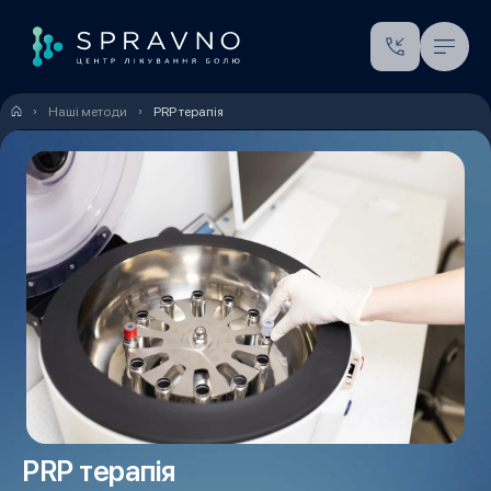
Наші методи
PRP терапія
PRP терапія