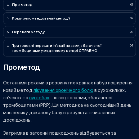
Про метод
Кому рекомендований метод?
Переваги методу
Три головні переваги ін’єкції плазми, збагаченої
тромбоцитами у медичному центрі СПРАВНО
Про метод
Останніми роками в розвинутих країнах набув поширення
новий метод
лікування хронічного болю
в сухожилках,
зв’язках та
суглобах
– ін’єкції плазми, збагаченої
тромбоцитами (PRP). Ця методика на сьогоднішній день
має велику доказову базу в результаті численних
досліджень.
Затримка в загоєнні пошкоджень відбувається за