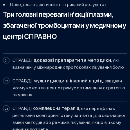
Доведена ефективність і тривалий результат
Три головні переваги ін’єкції плазми,
збагаченої тромбоцитами у медичному
центрі СПРАВНО
СПРАВДІ
доказові препарати та методики
, які
визначені у міжнародних протоколах лікування болю
СПРАВДІ
мультидисциплінарний підхід
, завдяки
якому кожен пацієнт отримує оптимальну стратегію
лікування
СПРАВДІ
комплексна терапія
, яка передбачає
ретельний моніторинг стану пацієнта для своєчасної
зміни методів або режимів лікування, якщо в цьому
виникає потреба.