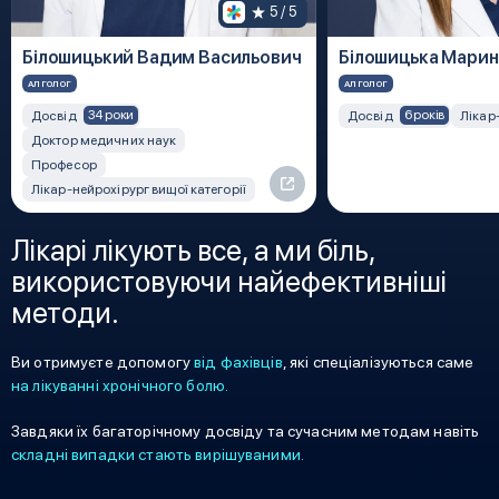
5
 / 5
Білошицький Вадим Васильович
Білошицька Марин
АЛГОЛОГ
АЛГОЛОГ
34 роки
6 років
Досвід
Досвід
Лікар
Доктор медичних наук
Професор
Лікар-нейрохірург вищої категорії
Лікарі лікують все, а ми біль,
використовуючи найефективніші
методи.
Ви отримуєте допомогу
від фахівців
, які спеціалізуються саме
на лікуванні хронічного болю.
Завдяки їх багаторічному досвіду та сучасним методам навіть
складні випадки стають вирішуваними.