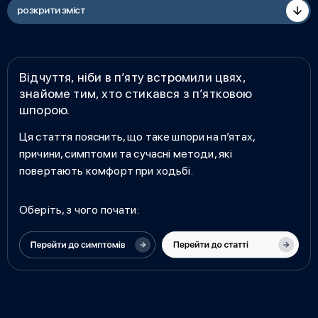
розкрити зміст
Відчуття, ніби в п’яту встромили цвях,
знайоме тим, хто стикався з п’ятковою
шпорою.
Ця стаття пояснить, що таке
шпори на п’ятах,
причини, симптоми
та сучасні методи, які
повертають комфорт при ходьбі.
Оберіть, з чого почати: