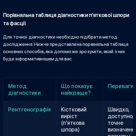
Порівняльна таблиця діагностики п’яткової шпори
та фасції
Для точної діагностики необхідно підібрати метод
дослідження. Нижче представлена порівняльна таблиця
основних способів, яка допоможе зрозуміти, який з них
буде інформативнішим для вас.
Метод
Що показує
Переваги
діагностики
найкраще?
Рентгенографія
Кістковий
Швидко,
виріст
доступно,
(п’яткова
точне
шпора)
визначенн