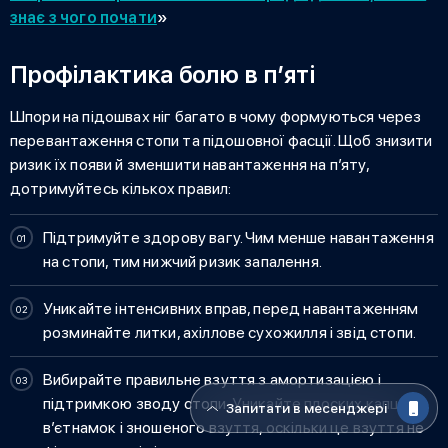
знає з чого почати
»
Профілактика болю в п’яті
Шпори на підошвах ніг
багато в чому формуються через
перевантаження стопи та підошовної фасції. Щоб знизити
ризик їх появи й зменшити навантаження на п’яту,
дотримуйтесь кількох правил:
Підтримуйте здорову вагу. Чим менше навантаження
на стопи, тим нижчий ризик запалення.
Уникайте інтенсивних вправ, перед навантаженням
розминайте литки, ахіллове сухожилля і звід стопи.
Вибирайте правильне взуття з амортизацією і
підтримкою зводу стопи. Уникайте плоских капців,
Запитати в месенджері
в’єтнамок і зношеного взуття, оскільки це взуття не