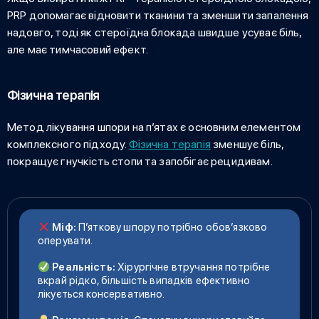
PRP допомагає відновити тканини та зменшити запалення
надовго, тоді як стероїдна блокада швидше усуває біль,
але має тимчасовий ефект.
Фізична терапія
Метод
лікування шпори на п’ятах
є основним елементом
комплексного підходу.
Фізична терапія
зменшує біль,
покращує гнучкість стопи та запобігає рецидивам.
Міф:
П’яткову шпору потрібно обов’язково
оперувати.
Реальність:
Хірургічне втручання потрібне
вкрай рідко, більшість випадків ефективно
лікується консервативно.