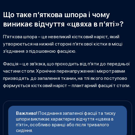
Що таке п’яткова шпора і чому
виникає відчуття «цвяха в п’яті»?
П’яткова шпора – це
невеликий кістковий наріст, який
утворюється на нижній стороні п’яткової кістки в місці
з’єднання з підошовною фасцією.
Фасція – це зв’язка, що проходить від п’яти до передньої
частини стопи. Хронічне перенапруження і мікротравми
призводять до запалення тканин, на тлі якого поступово
формується кістковий наріст –
плантарний фасциїт стопи.
Важливо!
Поєднання запаленої фасції та тиску
шпори викликає характерне відчуття «цвяха в
п’яті», особливо вранці або після тривалого
сидіння.