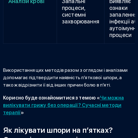
Аналізи крові
Запальні
Виявляє
процеси,
ознаки
системні
запалення
захворювання
інфекції а
аутоімунні
процеси
Використання цих методів разом з оглядом і аналізами
допомагає підтвердити наявність п’яткової шпори, а
також відрізнити її від інших причин болю в п’яті.
Корисно буде ознайомитися з темою «
Чи можна
вилікувати грижу без операції? Сучасні методи
терапії
»
Як лікувати шпори на п’ятках?