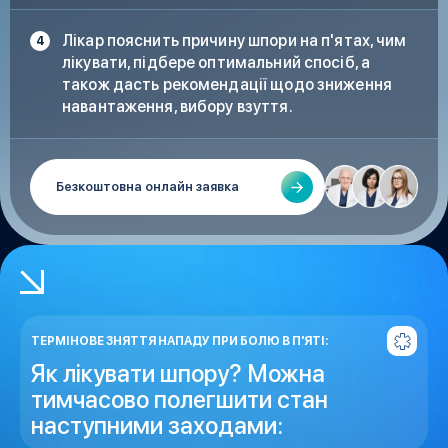
Лікар пояснить причину шпори на п'ятах, чим
лікувати, підбере оптимальний спосіб, а
також дасть рекомендації щодо зниження
навантаження, вибору взуття.
Безкоштовна онлайн заявка
ТЕРМІНОВЕ ЗНЯТТЯ НАПАДУ ПРИ БОЛЮ В П'ЯТІ:
Як лікувати шпору? Можна
тимчасово полегшити стан
наступними заходами: