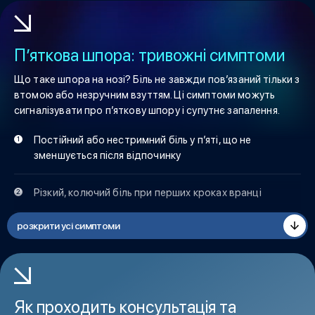
П’яткова шпора: тривожні симптоми
Що таке шпора на нозі? Біль не завжди пов’язаний тільки з
втомою або незручним взуттям. Ці симптоми можуть
сигналізувати про п’яткову шпору і супутнє запалення.
Постійний або нестримний біль у п’яті, що не
зменшується після відпочинку
Різкий, колючий біль при перших кроках вранці
розкрити усі симптоми
Біль посилюється після фізичного навантаження,
наприклад ходьби, бігу, підйому по сходах, або
тривалого спокою
Набряк в області п’яти або передньої частини стопи
Як проходить консультація та