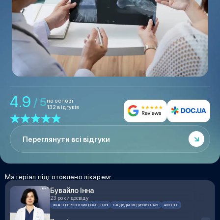
4.9
/ 5
на основі
132 відгуків
Переглянути всі відгуки
Матеріал підготовлено лікарем:
Бувайло Інна
23 роки досвіду
ЛІКАР-НЕВРОЛОГ ВИЩОЇ КАТЕГОРІЇ
КАНДИДАТ МЕДИЧНИХ НАУК
АЛГОЛОГ