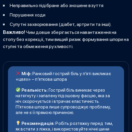
Неправильно підібране або зношене взуття
Порушення ходи
Супутні захворювання (діабет, артрити та інші).
Важливо!
Чим довше зберігається навантаження на
стопу без корекції, тим вищий ризик формування шпори на
ступні та обмеження рухливості.
Міф:
Ранковий гострий біль у п’яті викликає
«цвях» – п’яткова шпора
Реальність:
Гострий біль виникає через
натягнуту і запалену підошовну фасцію, яка за
ніч скорочується і втрачає еластичність.
П’яткова шпора лише супроводжує проблему,
але не є її прямою причиною.
Рекомендація:
Робіть розтяжку перед тим,
як встати з ліжка, і використовуйте нічні шини