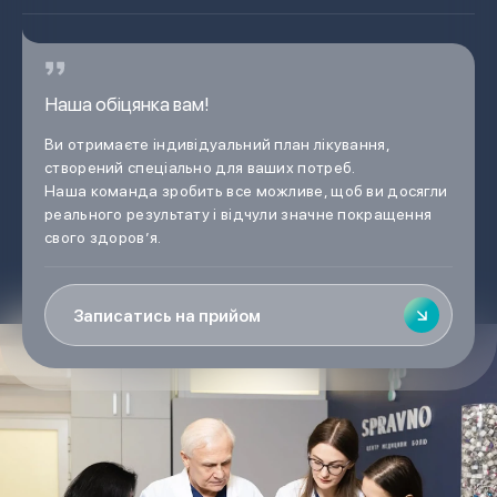
Наша обіцянка вам!
Ви отримаєте індивідуальний план лікування,
створений спеціально для ваших потреб.
Наша команда зробить все можливе, щоб ви досягли
реального результату і відчули значне покращення
свого здоров’я.
Записатись на прийом