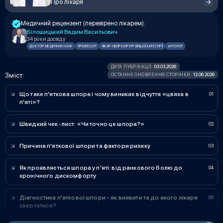
Про лікаря
Медичний рецензент (перевірено лікарем):
Білошицький Вадим Васильович
34 роки досвіду
ДОКТОР МЕДИЧНИХ НАУК
ПРОФЕСОР
ЛІКАР-НЕЙРОХІРУРГ ВИЩОЇ КАТЕГОРІЇ
АЛГОЛОГ
03.03.2026
ДАТА ПУБЛІКАЦІЇ:
Зміст:
12.06.2026
ОСТАННЄ ОНОВЛЕННЯ СТОРІНКИ:
Що таке п'яткова шпора і чому виникає відчуття «цвяха в
п'яті»?
Швидкий чек-лист: «Чи точно це шпора?»
Причина п'яткової шпори та фактори ризику
Як проявляється шпора у п'яті: від ранкового болю до
хронічного дискомфорту
Діагностика п'яткової шпори – як виявити та до якого лікаря
звертатися?