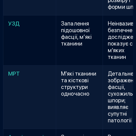
розміру і
форми шп
УЗД
Запалення
Неінвазивн
підошовної
безпечне
фасції, м’які
досліджен
тканини
показує с
м’яких
тканин
МРТ
М’які тканини
Детальне
та кісткові
зображен
структури
фасції,
одночасно
сухожиль,
шпори;
виявляє
супутні
патології