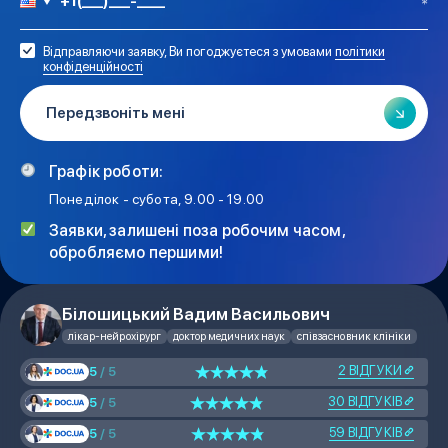
Відправляючи заявку, Ви погоджуєтеся з умовами
політики
конфіденційності
Графік роботи:
Понеділок - субота, 9.00 - 19.00
Заявки, залишені поза робочим часом,
обробляємо першими!
Білошицький Вадим Васильович
лікар-нейрохірург
доктор медичних наук
співзасновник клініки
2 ВІДГУКИ
5
/ 5
30 ВІДГУКІВ
5
/ 5
59 ВІДГУКІВ
5
/ 5