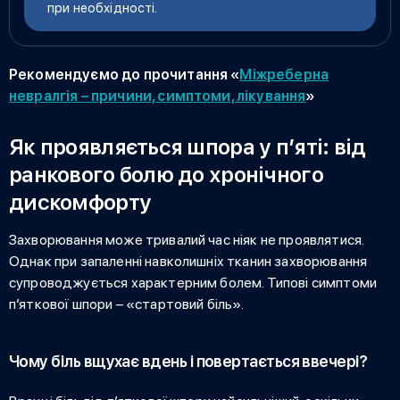
при необхідності.
Рекомендуємо до прочитання «
Міжреберна
невралгія – причини, симптоми, лікування
»
Як проявляється шпора у п’яті: від
ранкового болю до хронічного
дискомфорту
Захворювання може тривалий час ніяк не проявлятися.
Однак при запаленні навколишніх тканин захворювання
супроводжується характерним болем. Типові
симптоми
п’яткової шпори
– «стартовий біль».
Чому біль вщухає вдень і повертається ввечері?