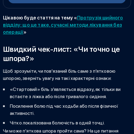
Цікавою буде стаття на тему «
Протрузія шийного
відділу: що це таке, сучасні методи лікування без
операції
»
Швидкий чек-лист: «Чи точно це
шпора?»
Щоб зрозуміти, чи пов’язаний біль саме з п’ятковою
шпорою, зверніть увагу на такі характерні ознаки:
«Стартовий» біль з’являється відразу, як тільки ви
встаєте з ліжка або після тривалого сидіння.
Посилення болю під час ходьби або після фізичної
активності.
Чітко локалізована болючість в одній точці.
Чи може п’яткова шпора пройти сама?
На це питання