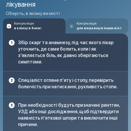
лікування
Почервоніння і відчуття тепла в області п’яти
Оберіть, в якому ви місті
Утруднення при ходьбі або опорі на стопу, зміна ходи
Консультація
Консультація
в клініці в Києві
для мешканців інших міст
Біль поширюється від п’яти до середньої частини
Збір скарг та анамнезу, під час якого лікар
стопи
уточнить, де саме болить, коли і як
з'являється біль, як давно зберігаються
Біль зберігається тривалий час і стає інтенсивнішим
симптоми.
Спеціаліст огляне п'яту і стопу, перевірить
болючість при натисканні, рухливість стопи.
При необхідності будуть призначені рентген,
УЗД або інші дослідження, щоб підтвердити
наявність п'яткової шпори та виключити інші
причини.