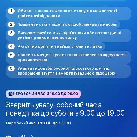
Обмежте навантаження на стопу, по можливості
дайте нозі відпочити
Тримайте стопу піднятою, щоб зменшити набряк
Використовуйте м'які підп'ятники або ортопедичні
устілки для зменшення тиску
Акуратно розтягніть м'язи стопи та литки
Нанесіть місцеві протизапальні засоби за відсутності
протипоказань.
Уникайте ходьби босоніж і жорсткого взуття,
вибираючи взуття з амортизувальною підошвою.
НЕРОБОЧИЙ ЧАС: З 19:00 ДО 09:00
Зверніть увагу: робочий час з
понеділка до суботи з 9.00 до 19.00
Неробочий час: з 19:00 до 09:00