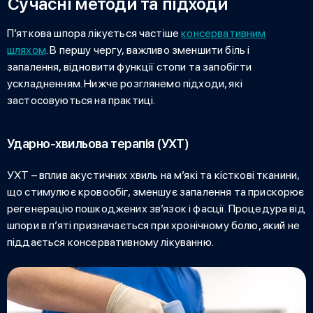
Сучасні методи та підходи
П’яткова шпора лікується
частіше
консервативним
шляхом
. В першу чергу, важливо зменшити біль і
запалення, відновити функції стопи та запобігти
ускладненням. Нижче розглянемо підходи, які
застосовуються на практиці.
Ударно-хвильова терапія (УХТ)
УХТ – вплив акустичних хвиль на м’які та кісткові тканини,
що стимулює кровообіг, зменшує запалення та прискорює
регенерацію пошкоджених зв’язок і фасції. Процедура
від
шпори в п’яті
призначається при хронічному болю, який не
піддається консервативному лікуванню.