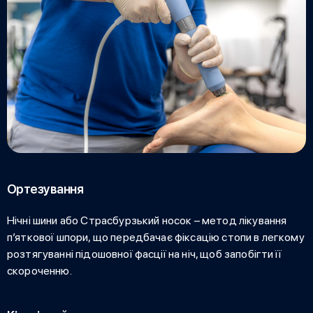
Ортезування
Нічні шини або Страсбурзький носок – метод
лікування
п’яткової шпори
, що передбачає фіксацію стопи в легкому
розтягуванні підошовної фасції на ніч, щоб запобігти її
скороченню.