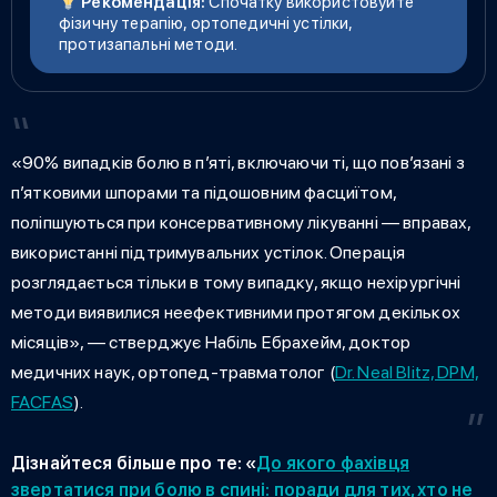
Рекомендація:
Спочатку використовуйте
фізичну терапію, ортопедичні устілки,
протизапальні методи.
«90% випадків болю в п’яті, включаючи ті, що пов’язані з
п’ятковими шпорами та підошовним фасциїтом,
поліпшуються при консервативному лікуванні — вправах,
використанні підтримувальних устілок. Операція
розглядається тільки в тому випадку, якщо нехірургічні
методи виявилися неефективними протягом декількох
місяців», — стверджує Набіль Ебрахейм, доктор
медичних наук, ортопед-травматолог (
Dr. Neal Blitz, DPM,
FACFAS
).
Дізнайтеся більше про те: «
До якого фахівця
звертатися при болю в спині: поради для тих, хто не