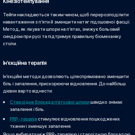
Кінезіотейпування
Тейпи накладаються таким чином, щоб перерозподілити
навантаження з п’яти й зменшити натяг підошовної фасції.
Метод,
як лікувати шпори на п’ятах
, знижує больовий
синдром при русі та підтримує правильну біомеханіку
стопи.
Ін’єкційна терапія
Ін’єкційні методи дозволяють цілеспрямовано зменшити
біль і запалення, прискорюючи відновлення. До найбільш
дієвих варто віднести:
Стероїдна блокада п’яткової шпори
швидко знімає
запалення і біль.
PRP-терапія
стимулює відновлення пошкоджених
тканин і зменшує запалення.
Якщо вибирати між PRP-терапією і стероїдною блокадою,