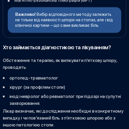
Магнітно-резонансна томографія (МРТ)
Важливо!
Вибір відповідного методу залежить
не тільки від наявності
шпори на стопах
, але і від
клінічної картини – що саме викликає біль.
Хто займається діагностикою та лікуванням?
Обстеження та терапію,
як вилікувати п’яткову шпору
,
проводять:
ортопед-травматолог
хірург (за профілем стопи)
іноді невролог або ревматолог при підозрі на супутні
захворювання.
Лікар визначає, які дослідження необхідні в конкретному
випадку і чи пов’язаний біль з п’ятковою шпорою або з
іншою патологією стопи.