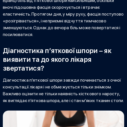
Вранці
біль від п’яткової шпори
найсильніший, оскільки
вночі підошовна фасція скорочується і втрачає
еластичність. Протягом дня, у міру руху, фасція поступово
«розігрівається», і неприємні відчуття тимчасово
зменшуються. Однак до вечора біль може повертатися і
посилюватися.
Діагностика п’яткової шпори – як
виявити та до якого лікаря
звертатися?
Діагностика п’яткової шпори завжди починається з очної
консультації лікаря і не обмежується тільки знімком.
Важливо оцінити не тільки наявність кісткового наросту,
як виглядає п’яткова шпора
, але і стан м’яких тканин стопи.