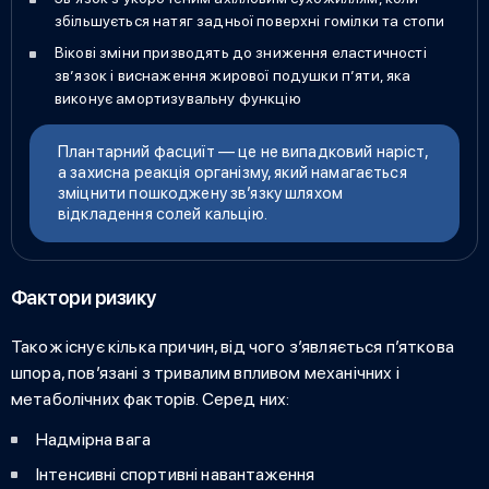
збільшується натяг задньої поверхні гомілки та стопи
Вікові зміни призводять до зниження еластичності
зв’язок і виснаження жирової подушки п’яти, яка
виконує амортизувальну функцію
Плантарний фасциїт — це не випадковий наріст,
а захисна реакція організму, який намагається
зміцнити пошкоджену зв’язку шляхом
відкладення солей кальцію.
Фактори ризику
Також існує кілька причин,
від чого з’являється п’яткова
шпора
, пов’язані з тривалим впливом механічних і
метаболічних факторів. Серед них:
Надмірна вага
Інтенсивні спортивні навантаження