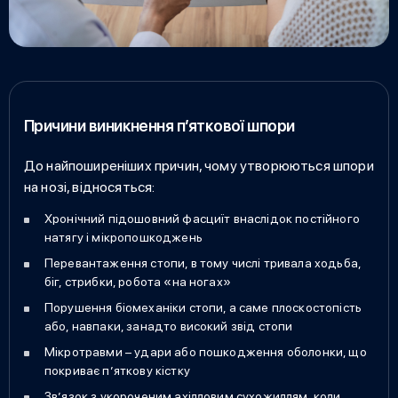
Причини виникнення п’яткової шпори
До найпоширеніших причин, чому утворюються
шпори
на нозі
, відносяться:
Хронічний підошовний фасциїт внаслідок постійного
натягу і мікропошкоджень
Перевантаження стопи, в тому числі тривала ходьба,
біг, стрибки, робота «на ногах»
Порушення біомеханіки стопи, а саме плоскостопість
або, навпаки, занадто високий звід стопи
Мікротравми – удари або пошкодження оболонки, що
покриває п’яткову кістку
Зв’язок з укороченим ахілловим сухожиллям, коли