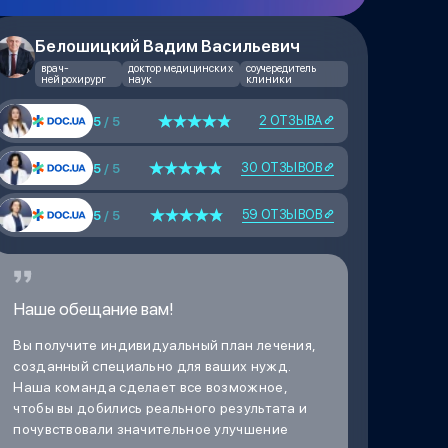
Белошицкий Вадим Васильевич
врач-
доктор медицинских
соучередитель
нейрохирург
наук
клиники
2 ОТЗЫВА
5
/ 5
30 ОТЗЫВОВ
5
/ 5
59 ОТЗЫВОВ
5
/ 5
Наше обещание вам!
Вы получите индивидуальный план лечения,
созданный специально для ваших нужд.
Наша команда сделает все возможное,
чтобы вы добились реального результата и
почувствовали значительное улучшение