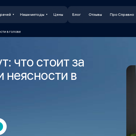
врачей
Наши методы
Цены
Блог
Отзывы
Про Справно
сти в голове
: что стоит за
и неясности в