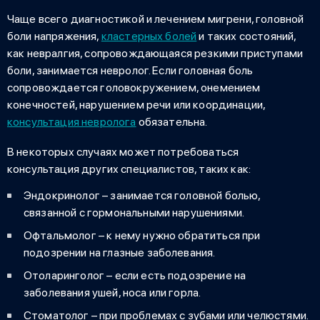
Чаще всего диагностикой и лечением мигрени, головной
боли напряжения,
кластерных болей
и таких состояний,
как невралгия, сопровождающаяся резкими приступами
боли, занимается невролог. Если головная боль
сопровождается головокружением, онемением
конечностей, нарушением речи или координации,
консультация невролога
обязательна.
В некоторых случаях может потребоваться
консультация других специалистов, таких как:​
Эндокринолог – занимается головной болью,
связанной с гормональными нарушениями.
Офтальмолог – к нему нужно обратиться при
подозрении на глазные заболевания.​
Отоларинголог – если есть подозрение на
заболевания ушей, носа или горла.​
Стоматолог – при проблемах с зубами или челюстями.