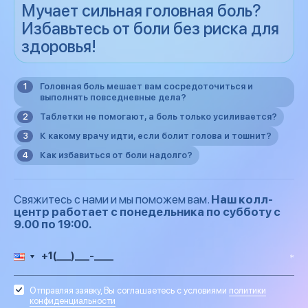
Мучает сильная головная боль?
Избавьтесь от боли без риска для
здоровья!
Головная боль мешает вам сосредоточиться и
выполнять повседневные дела?
Таблетки не помогают, а боль только усиливается?
К какому врачу идти, если болит голова и тошнит?
Как избавиться от боли надолго?
Свяжитесь с нами и мы поможем вам.
Наш колл-
центр работает с понедельника по субботу с
9.00 по 19:00.
Отправляя заявку, Вы соглашаетесь с условиями
политики
конфиденциальности