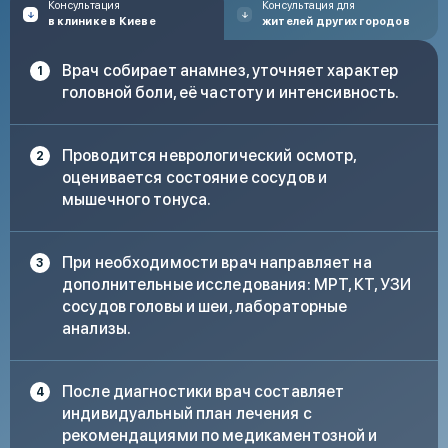
Консультация
Консультация для
в клинике в Киеве
жителей других городов
Светобоязнь, шумобоязнь, спутанность сознания
Врач собирает анамнез, уточняет характер
головной боли, её частоту и интенсивность.
Головная боль, не поддающаяся лечению
анальгетиками
Проводится неврологический осмотр,
оценивается состояние сосудов и
мышечного тонуса.
При необходимости врач направляет на
дополнительные исследования: МРТ, КТ, УЗИ
сосудов головы и шеи, лабораторные
анализы.
После диагностики врач составляет
индивидуальный план лечения с
рекомендациями по медикаментозной и