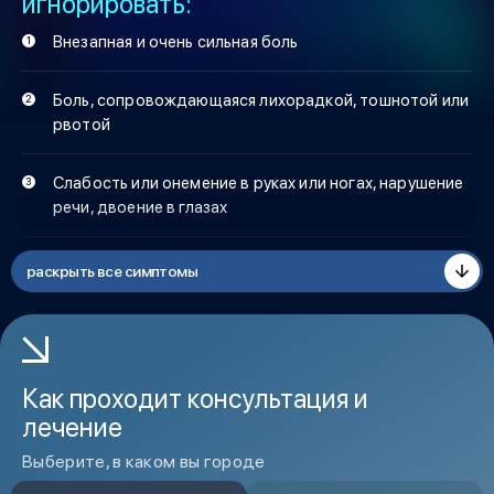
игнорировать:
Внезапная и очень сильная боль
Боль, сопровождающаяся лихорадкой, тошнотой или
рвотой
Слабость или онемение в руках или ногах, нарушение
речи, двоение в глазах
Постоянная головная боль, которая со временем
раскрыть все симптомы
обостряется
Боль после травмы головы (даже незначительной)
Как проходит консультация и
Изменение характера боли или новый тип головной
лечение
боли, которого раньше не было
Выберите, в каком вы городе
Усиление боли ночью или утром