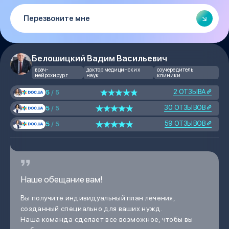
Белошицкий Вадим Васильевич
врач-
доктор медицинских
соучередитель
нейрохирург
наук
клиники
2 ОТЗЫВА
5
/ 5
30 ОТЗЫВОВ
5
/ 5
59 ОТЗЫВОВ
5
/ 5
Наше обещание вам!
Вы получите индивидуальный план лечения,
созданный специально для ваших нужд.
Наша команда сделает все возможное, чтобы вы