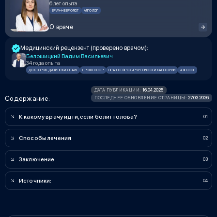
6 лет опыта
ВРАЧ-НЕВРОЛОГ
АЛГОЛОГ
О враче
Медицинский рецензент (проверено врачом):
Белошицкий Вадим Васильевич
34 года опыта
ДОКТОР МЕДИЦИНСКИХ НАУК
ПРОФЕССОР
ВРАЧ-НЕЙРОХИРУРГ ВЫСШЕЙ КАТЕГОРИИ
АЛГОЛОГ
16.04.2025
ДАТА ПУБЛИКАЦИИ:
Содержание:
27.03.2026
ПОСЛЕДНЕЕ ОБНОВЛЕНИЕ СТРАНИЦЫ:
К какому врачу идти, если болит голова?
Способы лечения
Заключение
Источники: