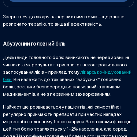
Зверніться до лікаря за перших симптомів – що раніше
розпочато терапію, то вища її ефективність.
Абузусний головний біль
Деякі
види головного болю
виникають не через зовнішні
чинники, а як результат тривалого і неконтрольованого
застосування ліків – приклад тому
лікарсько-індукований
біль
. Він належить до так званих “азбусних” головних
болів, оскільки безпосередньо пов’язаний із впливом
медикаментів, а не з первинним захворюванням.
Найчастіше розвивається у пацієнтів, які самостійно і
регулярно приймають препарати при частих нападах
мігрені або головному болю напруги. За оцінками фахівців,
цей тип болю трапляється у 1-2% населення, але серед
людей із хронічним головним болем його частота може