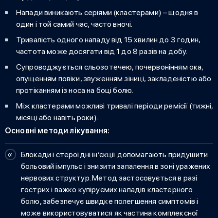
Напади виникають серіями (кластерами) – щодня в
один і той самий час, часто вночі.
Тривалість одного нападу від 15 хвилин до 3 годин,
частота може досягати від 1 до 8 разів на добу.
Супроводжується сльозотечею, почервонінням ока,
опущенням повіки, звуженням зіниці, закладеністю або
протіканням із носа на боці болю.
Між кластерами можливі тривалі періоди ремісії (тижні,
місяці або навіть роки).
Основні методи лікування:
Блокади і стероїдні ін’єкції допомагають придушити
больовий імпульс і знизити запалення в зоні уражених
нервових структур. Метод застосовується в разі
гострих і важко купіруємих нападів кластерного
болю, забезпечує швидке полегшення симптомів і
може використовуватися як частина комплексної