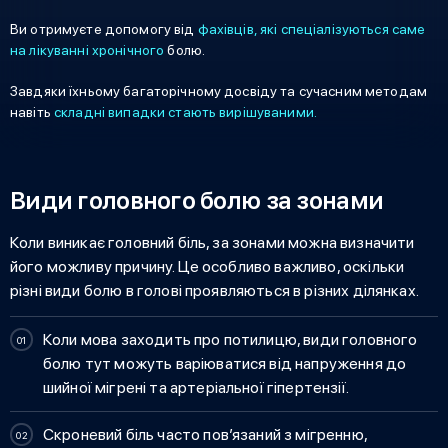
Ви отримуєте допомогу від
фахівців, які спеціалізуються саме
на лікуванні хронічного
болю.
Завдяки їхньому багаторічному досвіду та сучасним методам
навіть
складні випадки стають вирішуваними.
Види головного болю за зонами
Коли виникає
головний біль, за зонами
можна визначити
його можливу причину. Це особливо важливо, оскільки
різні
види болю в голові
проявляються в різних ділянках.
Коли мова заходить про
потилицю, види головного
болю
тут можуть варіюватися від напруження до
шийної мігрені та артеріальної гіпертензії.
Скроневий біль часто пов’язаний з мігренню,