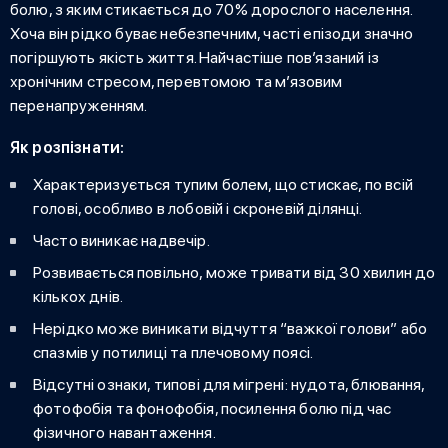
болю
, з яким стикається до 70% дорослого населення.
Хоча він рідко буває небезпечним, часті епізоди значно
погіршують якість життя. Найчастіше пов’язаний із
хронічним стресом, перевтомою та м’язовим
перенапруженням.
Як розпізнати:
Характеризується тупим болем, що стискає, по всій
голові, особливо в лобовій і скроневій ділянці.
Часто виникає надвечір.
Розвивається повільно, може тривати від 30 хвилин до
кількох днів.
Нерідко може виникати відчуття “важкої голови” або
спазмів у потилиці та плечовому поясі.
Відсутні ознаки, типові для мігрені: нудота, блювання,
фотофобія та фонофобія, посилення болю під час
фізичного навантаження.