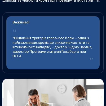
допомагає уникнути хронізації і повернути якість життя.
Важливо!
“Виявлення тригерів головного болю – один із
найважливіших кроків до зниження частоти та
інтенсивності нападів”, – доктор Ендрю Чарльз,
директор Програми з мігрені Голдберга при
UCLA.