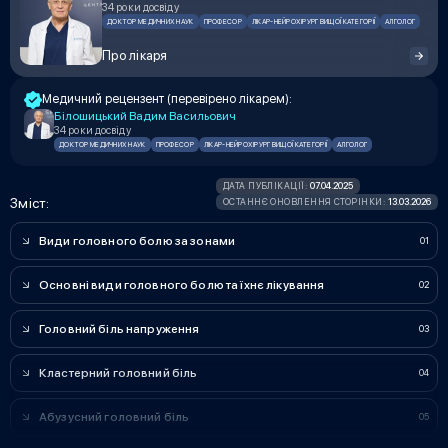
34 роки досвіду
ДОКТОР МЕДИЧНИХ НАУК
ПРОФЕСОР
ЛІКАР-НЕЙРОХІРУРГ ВИЩОЇ КАТЕГОРІЇ
АЛГОЛОГ
Про лікаря
Медичний рецензент (перевірено лікарем):
Білошицький Вадим Васильович
34 роки досвіду
ДОКТОР МЕДИЧНИХ НАУК
ПРОФЕСОР
ЛІКАР-НЕЙРОХІРУРГ ВИЩОЇ КАТЕГОРІЇ
АЛГОЛОГ
07.04.2025
ДАТА ПУБЛІКАЦІЇ:
Зміст:
13.03.2026
ОСТАННЄ ОНОВЛЕННЯ СТОРІНКИ:
Види головного болю за зонами
Основні види головного болю та їхнє лікування
Головний біль напруження
Кластерний головний біль
Абузусний головний біль