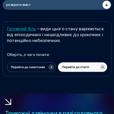
розкрити зміст
Головний біль
– види цього стану варіюються
від епізодичних і нешкідливих до хронічних і
потенційно небезпечних.
Оберіть, з чого почати:
Тривожні дзвіночки в разі головного