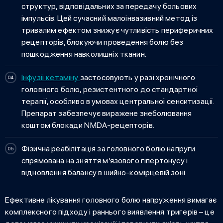
структур, відповідальних за передачу больових
імпульсів. Цей сучасний малоінвазивний метод із
тривалим ефектом знижує чутливість периферичних
рецепторів, блокуючи проведення болю без
пошкодження навколишніх тканин.
Інфузії кетаміну
застосовують у разі хронічного
головного болю, резистентного до стандартної
терапії, особливо в умовах центральної сенситизації.
Препарат забезпечує виражене знеболювання
коштом блокади NMDA-рецепторів.
Фізична реабілітація
за головного болю напруги
спрямована на зняття м’язового гіпертонусу і
відновлення балансу в шийно-комірцевій зоні.
Ефективне лікування головного болю напруження вимагає
комплексного підходу і раннього виявлення тригерів – це