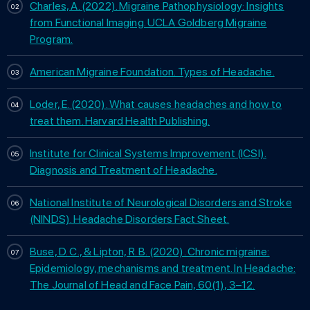
Charles, A. (2022). Migraine Pathophysiology: Insights
from Functional Imaging. UCLA Goldberg Migraine
Program.
American Migraine Foundation. Types of Headache.
Loder, E. (2020). What causes headaches and how to
treat them. Harvard Health Publishing.
Institute for Clinical Systems Improvement (ICSI).
Diagnosis and Treatment of Headache.
National Institute of Neurological Disorders and Stroke
(NINDS). Headache Disorders Fact Sheet.
Buse, D. C., & Lipton, R. B. (2020). Chronic migraine:
Epidemiology, mechanisms and treatment. In Headache:
The Journal of Head and Face Pain, 60(1), 3–12.