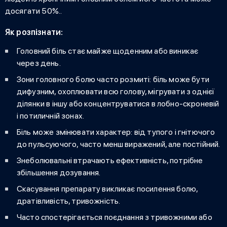
досягати 50%..
Як розпізнати:
Головний біль стає майже щоденним або виникає
через день.
Зони головного болю
часто розмиті: біль може бути
дифузним, охоплювати всю голову, мігрувати з однієї
ділянки в іншу або концентруватися в лобно-скроневій
і потиличній зонах.
Біль може змінювати характер: від тупого і гнітючого
до пульсуючого, часто менш виражений, але постійний.
Знеболювальні втрачають ефективність, потрібне
збільшення дозування.
Скасування препарату викликає посилення болю,
дратівливість, тривожність.
Часто спостерігається поєднання з тривожними або