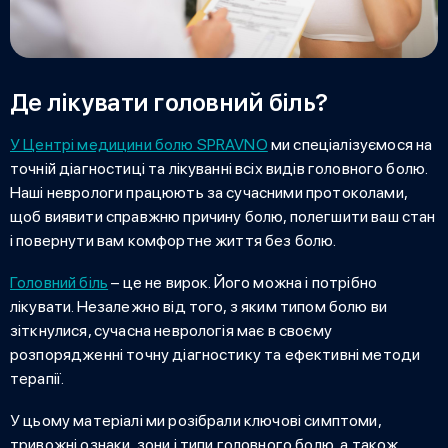
Де лікувати головний біль?
У Центрі медицини болю SPRAVNO
ми спеціалізуємося на
точній діагностиці та лікуванні всіх видів головного болю.
Наші неврологи працюють за сучасними протоколами,
щоб виявити справжню причину болю, полегшити ваш стан
і повернути вам комфортне життя без болю.
Головний біль
– це не вирок. Його можна і потрібно
лікувати. Незалежно від того, з яким типом болю ви
зіткнулися, сучасна неврологія має в своєму
розпорядженні точну діагностику та ефективні методи
терапії.
У цьому матеріалі ми розібрали ключові симптоми,
тривожні ознаки, зони і типи головного болю, а також