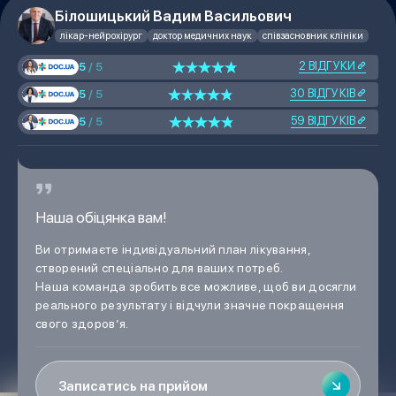
Білошицький Вадим Васильович
лікар-нейрохірург
доктор медичних наук
співзасновник клініки
2 ВІДГУКИ
5
/ 5
30 ВІДГУКІВ
5
/ 5
59 ВІДГУКІВ
5
/ 5
Наша обіцянка вам!
Ви отримаєте індивідуальний план лікування,
створений спеціально для ваших потреб.
Наша команда зробить все можливе, щоб ви досягли
реального результату і відчули значне покращення
свого здоров’я.
Записатись на прийом