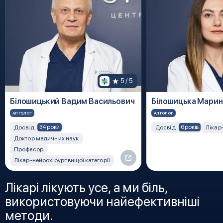
5
 / 5
Білошицький Вадим Васильович
Білошицька Марин
АЛГОЛОГ
АЛГОЛОГ
34 роки
6 років
Досвід
Досвід
Лікар
Доктор медичних наук
Професор
Лікар-нейрохірург вищої категорії
Лікарі лікують усе, а ми біль,
використовуючи найефективніші
методи.