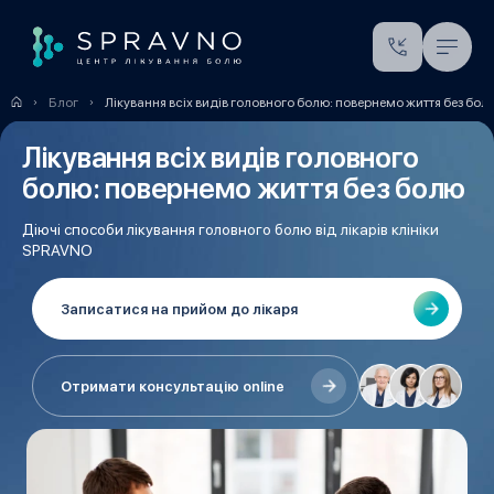
Блог
Лікування всіх видів головного болю: повернемо життя без бол
Лікування всіх видів головного
болю: повернемо життя без болю
Діючі способи лікування головного болю від лікарів клініки
SPRAVNO
Записатися на прийом до лікаря
Отримати консультацію online