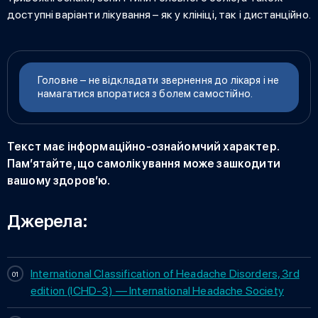
доступні варіанти лікування – як у клініці, так і дистанційно.
Головне – не відкладати звернення до лікаря і не
намагатися впоратися з болем самостійно.
Текст має інформаційно-ознайомчий характер.
Пам’ятайте, що самолікування може зашкодити
вашому здоров’ю.
Джерела:
International Classification of Headache Disorders, 3rd
edition (ICHD-3) — International Headache Society