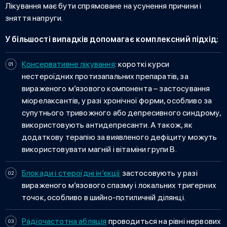
Лікування має бути спрямоване на усунення причини і
зняття напруги.
У більшості випадків допомагає комплексний підхід:
Консервативне лікування
:
короткі курси
нестероїдних протизапальних препаратів, за
вираженого м’язового компонента – застосування
міорелаксантів, у разі хронічної форми, особливо за
супутнього тривожного або депресивного синдрому,
використовують антидепресанти. А також, як
додаткову терапію за виявленого дефіциту можуть
використовувати магній і вітаміни групи B.
Блокади і стероїдні ін’єкції
застосовують у разі
вираженого м’язового спазму і локальних тригерних
точок, особливо в шийно-потиличній ділянці.
Радіочастотна абляція
проводиться на рівні нервових