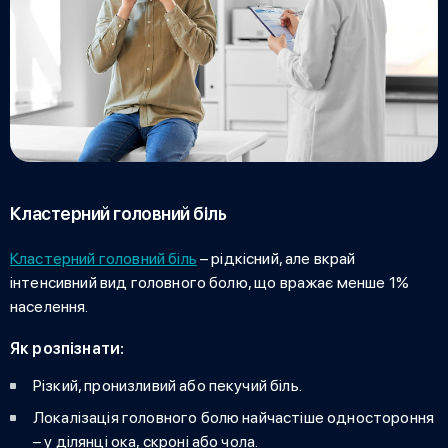
Кластерний головний біль
Кластерний головний біль
– рідкісний, але вкрай
інтенсивний вид головного болю, що вражає менше 1%
населення.
Як розпізнати:
Різкий, пронизливий або пекучий біль.
Локалізація головного болю
найчастіше одностороння
– у ділянці ока, скроні або чола.