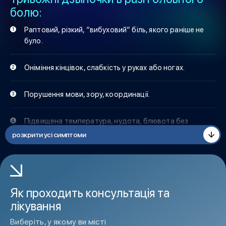
болю:
Раптовий, різкий, “вибуховий” біль, якого раніше не
було.
Оніміння кінцівок, слабкість у руках або ногах.
Порушення мови, зору, координації.
Підвищена температура, нудота, блювота без
полегшення.
розкрити усі симптоми
Жорсткість м’язів шиї, неможливість нахилити голову
вперед.
Як проходить консультація та
Зміна свідомості, сплутаність думок, непритомність.
лікування
Виберіть, у якому ви місті