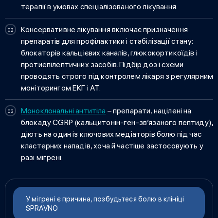
терапії в умовах спеціалізованого лікування.
Консервативне лікування
включає призначення
препаратів для профілактики і стабілізації стану:
блокаторів кальцієвих каналів, глюкокортикоїдів і
протиепілептичних засобів. Підбір доз і схеми
проводять строго під контролем лікаря з регулярним
моніторингом ЕКГ і АТ.
Моноклональні антитіла
– препарати, націлені на
блокаду CGRP (кальцитонін-ген-зв’язаного пептиду),
діють на один із ключових медіаторів болю під час
кластерних нападів, хоча й частіше застосовують у
разі мігрені.
У мігрені є причина, позбудьтеся болю в клініці
SPRAVNO