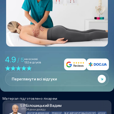
4.9
/ 5
на основі
132 відгуків
Переглянути всі відгуки
Матеріал підготовлено лікарем:
Білошицький Вадим
34 роки досвіду
ДОКТОР МЕДИЧНИХ НАУК
ПРОФЕСОР
ЛІКАР-НЕЙРОХІРУРГ ВИЩОЇ КАТЕГОРІЇ
АЛГОЛОГ