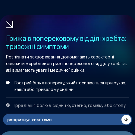
Грижа в поперековому відділі хребта:
тривожні симптоми
Розпізнати захворювання допомагають характерні
ознаки міжхребцевої грижі поперекового відділу хребта,
які вимагають уваги і медичної оцінки:
Гострий біль у попереку, який посилюється при рухах,
кашлі або тривалому сидінні.
Іррадіація болю в сідницю, стегно, гомілку або стопу.
розкрити усі симптоми
Втрата або зниження чутливості, відчуття оніміння і
поколювання в ногах і стопах