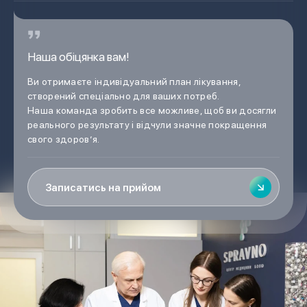
Наша обіцянка вам!
Ви отримаєте індивідуальний план лікування,
створений спеціально для ваших потреб.
Наша команда зробить все можливе, щоб ви досягли
реального результату і відчули значне покращення
свого здоров’я.
Записатись на прийом