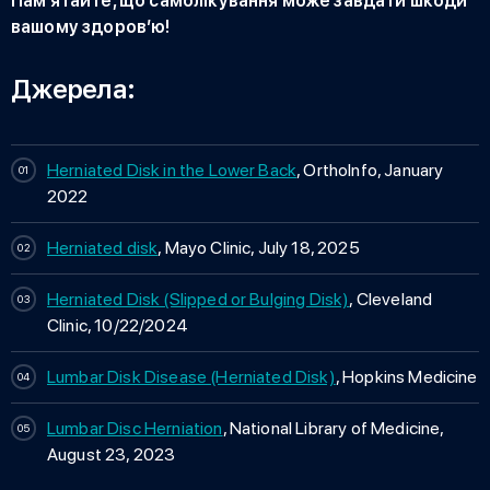
Пам’ятайте, що самолікування може завдати шкоди
вашому здоров’ю!
Джерела:
Herniated Disk in the Lower Back
, OrthoInfo, January
2022
Herniated disk
, Mayo Clinic, July 18, 2025
Herniated Disk (Slipped or Bulging Disk)
, Cleveland
Clinic, 10/22/2024
Lumbar Disk Disease (Herniated Disk)
, Hopkins Medicine
Lumbar Disc Herniation
, National Library of Medicine,
August 23, 2023