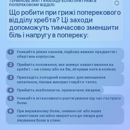
ТЕРМІНОВЕ ЗНЯТТЯ НАПАДУ БОЛЮ ПРИ ГРИЖІ В
ПОПЕРЕКОВОМУ ВІДДІЛІ:
Що робити при грижі поперекового
відділу хребта? Ці заходи
допоможуть тимчасово зменшити
біль і напругу в попереку:
Уникайте різких нахилів, підйому важких предметів і
обертань корпусом.
Прийміть положення, яке знижує навантаження на
хребет – на спину або на бік, зігнувши ноги в колінах.
Прикладіть холодний компрес для зменшення
запалення, пізніше використовуйте тепло.
Прийміть знеболююче, призначене лікарем.
Уникайте інтенсивного розтягування під час гострого
болю.
При вираженому болю, онімінні ніг або інших
симптомах негайно зверніться до лікаря для
лікування болю в спині.