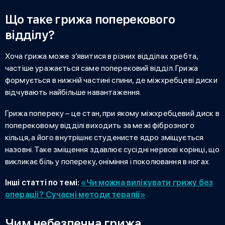
Що таке грижа поперекового
відділу?
Хоча грижа може з’явитися в різних відділах хребта,
частіше уражається саме
поперековий відділ. Грижа
формується в нижній частині спини, де міжхребцеві диски
відчувають найбільше навантаження.
Грижа попереку
– це стан, при якому міжхребцевий диск в
поперековому відділі виходить за межі фіброзного
кільця, а його внутрішнє студенисте ядро зміщується
назовні. Таке зміщення здавлює сусідні нервові корінці, що
викликає біль у попереку, оніміння і поколювання в ногах.
Інші статті по темі:
«Чи можна вилікувати грижу без
операції? Сучасні методи терапії»
Чим небезпечна грижа