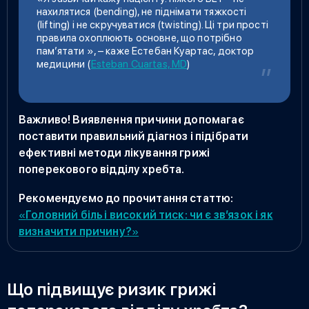
нахилятися (bending), не піднімати тяжкості
(lifting) і не скручуватися (twisting). Ці три прості
правила охоплюють основне, що потрібно
пам’ятати »,
–
каже Естебан Куартас, доктор
медицини (
Esteban Cuartas, MD
)
Важливо! Виявлення причини допомагає
поставити правильний діагноз і підібрати
ефективні методи лікування грижі
поперекового відділу хребта.
Рекомендуємо до прочитання статтю:
«
Головний біль і високий тиск: чи є зв’язок і як
визначити причину?
»
Що підвищує ризик грижі