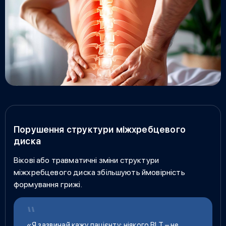
Порушення структури міжхребцевого
диска
Вікові або травматичні зміни структури
міжхребцевого диска збільшують ймовірність
формування грижі.
«Я зазвичай кажу пацієнту: ніякого BLT
–
не