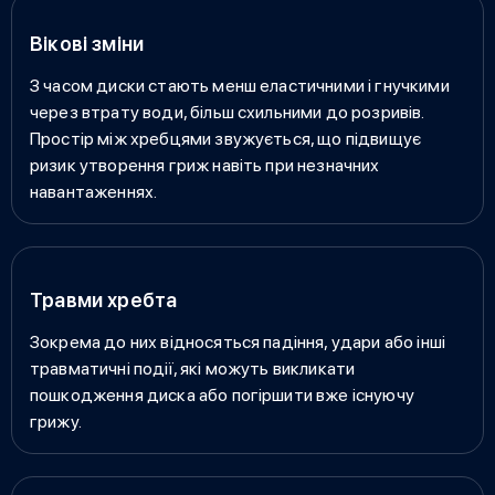
Вікові зміни
З часом диски стають менш еластичними і гнучкими
через втрату води, більш схильними до розривів.
Простір між хребцями звужується, що підвищує
ризик утворення гриж навіть при незначних
навантаженнях.
Травми хребта
Зокрема до них відносяться падіння, удари або інші
травматичні події, які можуть викликати
пошкодження диска або погіршити вже існуючу
грижу.