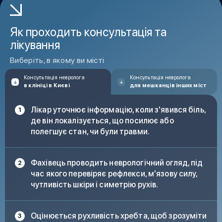
Слабкість в ногах, через що важко підніматися по
сходах і довго ходити.
Як проходить консультація та
лікування
Скутість і обмеження рухливості.
Виберіть, в якому ви місті
У складних випадках відзначаються порушення
Консультація невролога
Консультація невролога
в клініці в Києві
для мешканців інших міст
функцій органів малого таза.
Лікар уточнює інформацію, коли з'явився біль,
де він локалізується, що посилює або
полегшує стан, чи були травми.
Фахівець проводить неврологічний огляд, під
час якого перевіряє рефлекси, м'язову силу,
чутливість шкіри і симетрію рухів.
Оцінюється рухливість хребта, щоб зрозуміти