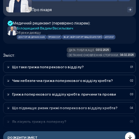
Про лікаря
Медичний рецензент (перевірено лікарем):
Білошицький Вадим Васильович
34 роки досвіду
ДОКТОР МЕДИЧНИХ НАУК
ПРОФЕСОР
ЛІКАР-НЕЙРОХІРУРГ ВИЩОЇ КАТЕГОРІЇ
АЛГОЛОГ
03.12.2025
ДАТА ПУБЛІКАЦІЇ:
Зміст:
04.02.2026
ОСТАННЄ ОНОВЛЕННЯ СТОРІНКИ:
Що таке грижа поперекового відділу?
Чим небезпечна грижа поперекового відділу хребта?
Грижа поперекового відділу хребта: причини та прояви
Що підвищує ризик грижі поперекового відділу хребта?
Як лікують грижу в попереку?
розкрити зміст