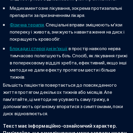
Медикаментозне лікування, зокрема протизапальні
препарати за призначенням лікаря.
Фізична терапія
. Спеціальні вправи зміцнюють м’язи
попереку і живота, знижують навантаження на диск і
покращують кровообіг.
Блокади і стероїдні ін’єкції
в простір навколо нерва
тимчасово полегшують біль. Спосіб, як
лікування грижі
в поперековому відділі хребта
, ефективний, якщо інші
методи не дали ефекту протягом шести і більше
тижнів.
Більшість пацієнтів повертається до повсякденного
життя протягом декількох тижнів або місяців. Але
пам’ятайте, ці методи не усувають саму грижу, а
допомагають організму впоратися з симптомами, поки
диск відновлюється.
Текст має інформаційно-ознайомчий характер.