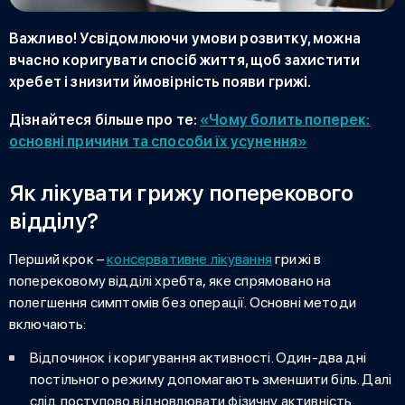
Важливо! Усвідомлюючи умови розвитку, можна
вчасно коригувати спосіб життя, щоб захистити
хребет і знизити ймовірність появи грижі.
Дізнайтеся більше про те:
«Чому болить поперек:
основні причини та способи їх усунення»
Як лікувати грижу поперекового
відділу?
Перший крок –
консервативне лікування
грижі в
поперековому відділі хребта
, яке спрямовано на
полегшення симптомів без операції. Основні методи
включають:
Відпочинок і коригування активності. Один-два дні
постільного режиму допомагають зменшити біль. Далі
слід поступово відновлювати фізичну активність.