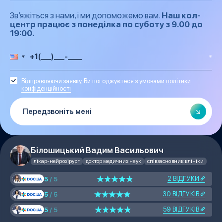
Зв’яжіться з нами, і ми допоможемо вам.
Наш кол-
центр працює з понеділка по суботу з 9.00 до
19:00.
Відправляючи заявку, Ви погоджуєтеся з умовами
політики
конфіденційності
Білошицький Вадим Васильович
лікар-нейрохірург
доктор медичних наук
співзасновник клініки
2 ВІДГУКИ
5
/ 5
30 ВІДГУКІВ
5
/ 5
59 ВІДГУКІВ
5
/ 5