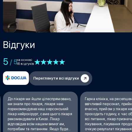
Відгуки
5
на основі
/ 5
16 відгуків
Переглянути всі відгуки
До лікаря ми йшли цілеспрямовано,
Гарна клініка, на ресепше
ми знали про лікаря, лікаря нам
ввічливий персонал, прий
порекомендував наш херсонський
вчасно, прийом у лікаря н
лікар нейрохірург, саме цього лікаря
проходить годину, є час о
рекомендували в Києві. Лікар
всі питання, лікар признач
відповідав всім нашим вимогам,
лікування, лікування прод
потребам та питанням. Якщо буде
очікую результат лікування