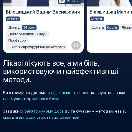
5
 / 5
Білошицький Вадим Васильович
Білошицька Марин
АЛГОЛОГ
АЛГОЛОГ
34 роки
6 років
Досвід
Досвід
Лікар
Доктор медичних наук
Професор
Лікар-нейрохірург вищої категорії
Лікарі лікують все, а ми біль,
використовуючи найефективніші
методи.
Ви отримуєте допомогу
від фахівців,
які спеціалізуються саме
на лікуванні хронічного болю.
Завдяки їх
багаторічному досвіду
та сучасним методам навіть
складні випадки стають вирішуваними.