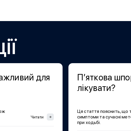
ії
важливий для
П’яткова шпо
лікувати?
кож
Ця стаття пояснить, що т
симптоми та сучасні ме
Читати
при ходьбі.