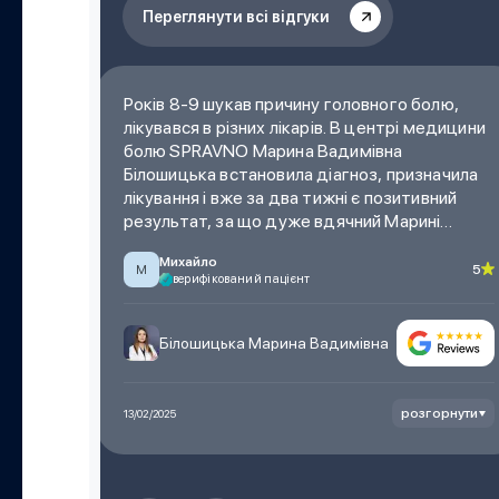
Переглянути всі відгуки
к
Років 8-9 шукав причину головного болю,
аннями
лікувався в різних лікарів. В центрі медицини
болю SPRAVNO Марина Вадимівна
і
Білошицька встановила діагноз, призначила
ь на
лікування і вже за два тижні є позитивний
Хочу,
результат, за що дуже вдячний Марині
х
Вадимівні.
Михайло
Рекомендую всім, дуже хороша клініка.
5
М
верифікований пацієнт
5
Білошицька Марина Вадимівна
розгорнути
13/02/2025
орнути