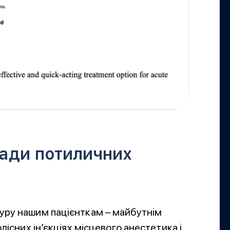
ади потиличних
уру нашим пацієнткам – майбутнім
лісних ін’єкціях місцевого анестетика і