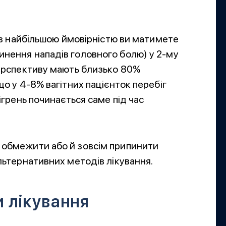
о з найбільшою ймовірністю ви матимете
инення нападів головного болю) у 2-му
перспективу мають близько 80%
що у 4-8% вагітних пацієнток перебіг
мігрень починається саме під час
 обмежити або й зовсім припинити
альтернативних методів лікування.
 лікування