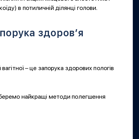
їду) в потиличній ділянці голови.
апорука здоров’я
 вагітної – це запорука здорових пологів
ідберемо найкращі методи полегшення