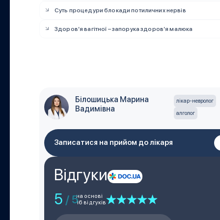
Суть процедури блокади потиличних нервів
Здоров’я вагітної – запорука здоров’я малюка
Білошицька Марина
лікар-невролог
Вадимівна
алголог
Записатися на прийом до лікаря
Відгуки
5
на основі
/ 5
16 відгуків