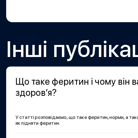
Інші публікац
Що таке феритин і чому він 
здоров’я?
У статті розповідаємо, що таке феритин, норми, а та
як підняти феритин.