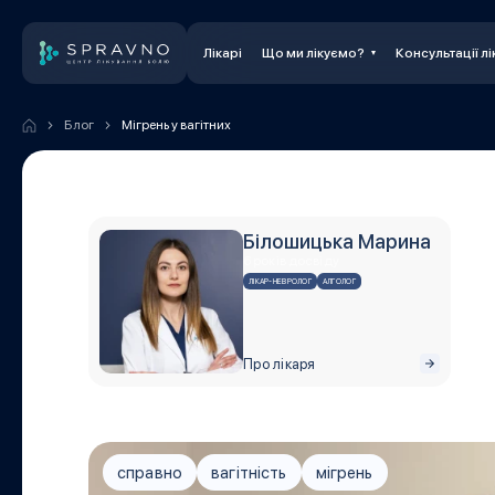
Лікарі
Що ми лікуємо?
Консультації лі
Блог
Мігрень у вагітних
Білошицька Марина
6 років досвіду
ЛІКАР-НЕВРОЛОГ
АЛГОЛОГ
Про лікаря
справно
вагітність
мігрень