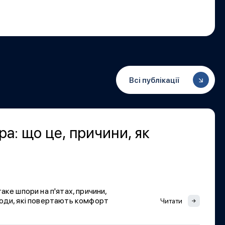
Всі публікації
ра: що це, причини, як
аке шпори на п'ятах, причини,
тоди, які повертають комфорт
Читати