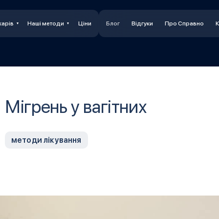
карів
Наші методи
Ціни
Блог
Відгуки
Про Справно
К
Мігрень у вагітних
методи лікування