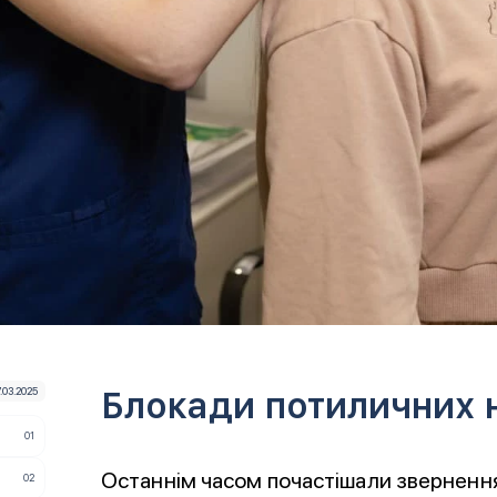
7.03.2025
Блокади потиличних 
Останнім часом почастішали звернення 