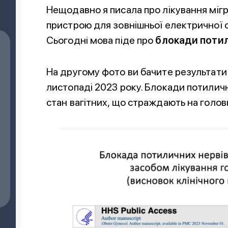
Нещодавно я писала про лікування мігр
пристрою для зовнішньої електричної с
Сьогодні мова піде про
блокади потил
Лікарка гарно вислухала мої скарги,
порекомендувала які процедури проходити
та які ліки потрібно було приймати, мені
На другому фото ви бачите результати 
сподобалось з нею спілкуватися, все в
листопаді 2023 року. Блокади потилич
доступній формі розповіла що треба робити.
стан вагітних, що страждають на головн
Ярослав
5
Я
верифікований пацієнт
Білошицька Марина Вадимівна
10/02/2025