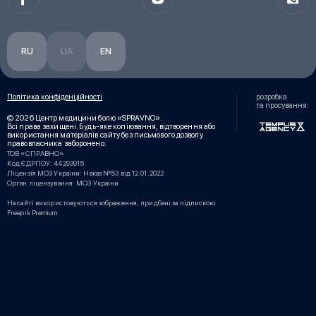
RU
UA
EN
Політика конфіденційності
розробка
та просування:
© 2026 Центр медицини болю «SPRAVNO».
Всі права захищені. Будь-яке копіювання, відтворення або
використання матеріалів сайту без письмового дозволу
правовласника заборонено.
ТОВ «СПРАВНО»
Код ЄДРПОУ: 44293915
Ліцензія МОЗ України: Наказ №53 від 12.01.2022
Орган ліцензування: МОЗ України
На сайті використовуються зображення, придбані за підпискою
Freepik Premium