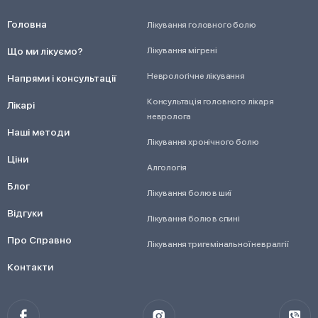
Головна
Лікування головного болю
Що ми лікуємо?
Лікування мігрені
Неврологічне лікування
Напрями і консультації
Консультація головного лікаря
Лікарі
невролога
Наші методи
Лікування хронічного болю
Ціни
Алгологія
Блог
Лікування болю в шиї
Відгуки
Лікування болю в спині
Про Справно
Лікування тригемінальної невралгії
Контакти